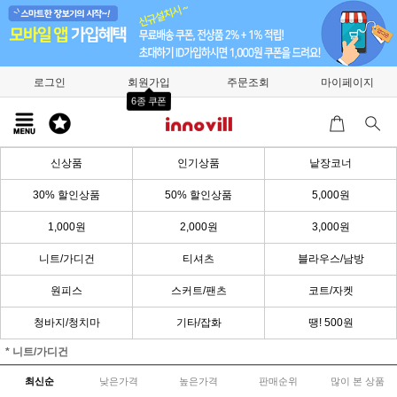
로그인
회원가입
주문조회
마이페이지
6종 쿠폰
신상품
인기상품
낱장코너
30% 할인상품
50% 할인상품
5,000원
1,000원
2,000원
3,000원
니트/가디건
티셔츠
블라우스/남방
원피스
스커트/팬츠
코트/자켓
청바지/청치마
기타/잡화
땡! 500원
* 니트/가디건
최신순
낮은가격
높은가격
판매순위
많이 본 상품