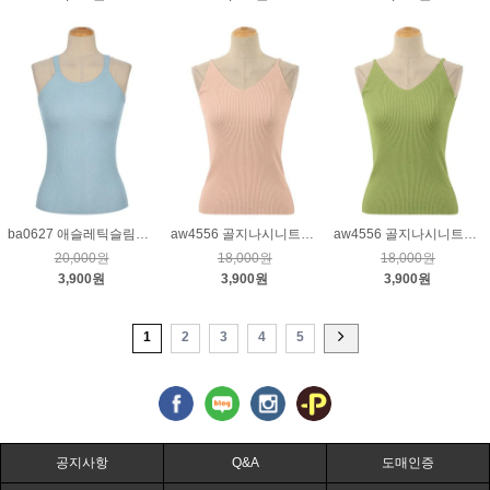
ba0627 애슬레틱슬림핏니트_하늘
aw4556 골지나시니트_핑크
aw4556 골지나시니트_그린
20,000원
18,000원
18,000원
3,900원
3,900원
3,900원
1
2
3
4
5
공지사항
Q&A
도매인증