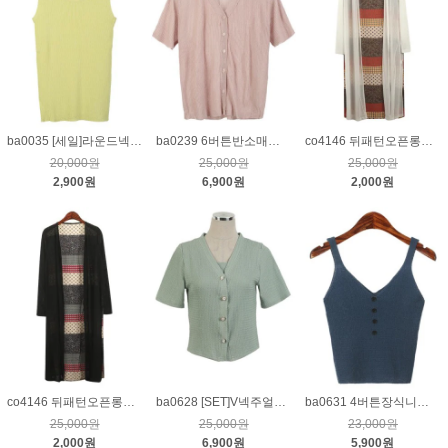
ba0035 [세일]라운드넥골지민소매니트_옐로우
ba0239 6버튼반소매니트가디건_핑크
co4146 뒤패턴오픈롱가디건_크림
20,000원
25,000원
25,000원
2,900원
6,900원
2,000원
co4146 뒤패턴오픈롱가디건_블랙
ba0628 [SET]V넥주얼버튼반소매가디건&끈나시_연카키
ba0631 4버튼장식니트나시_블루
25,000원
25,000원
23,000원
2,000원
6,900원
5,900원