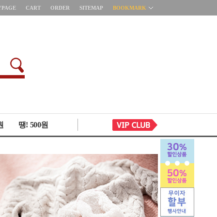
YPAGE
CART
ORDER
SITEMAP
BOOKMARK
원
땡! 500원