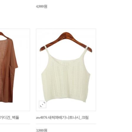
4,900원
픈가디건_벽돌
aw4076 새싹꽈배기니트나시_크림
3,900원