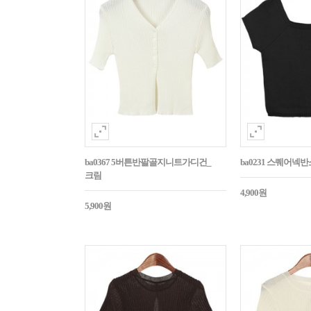
ba0367 5버튼반팔골지니트가디건_
ba0231 스퀘어넥
크림
4,900원
5,900원