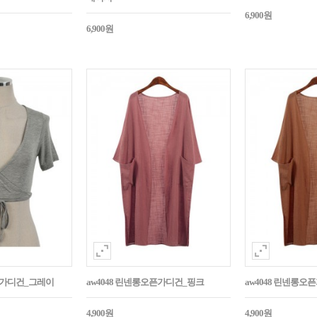
6,900원
6,900원
끈숏가디건_그레이
aw4048 린넨롱오픈가디건_핑크
aw4048 린넨롱오
4,900원
4,900원