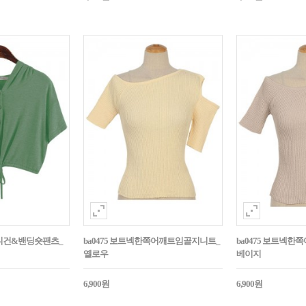
후드가디건&밴딩숏팬츠_
ba0475 보트넥한쪽어깨트임골지니트_
ba0475 보트넥
옐로우
베이지
6,900원
6,900원