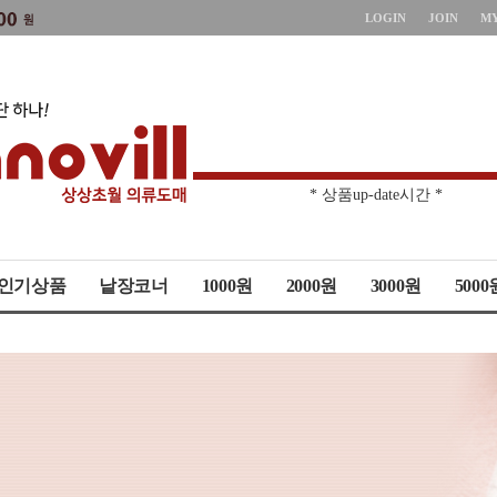
LOGIN
JOIN
M
* 주문취소 제한 *
* 상품up-date시간 *
인기상품
낱장코너
1000원
2000원
3000원
5000