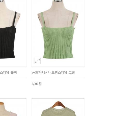
뷔스티에_블랙
aw3974 나시니트뷔스티에_그린
2,900원