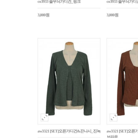
co3933 줄무늬가디건_핑크
co3933 줄무늬가
3,000원
3,000원
aw3321 [SET]오픈가디건&끈나시_진녹
aw3321 [SET]
브라운