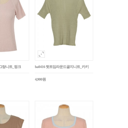
나그랑니트_핑크
ba0416 뒷트임라운드골지니트_카키
4,900원