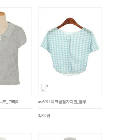
라니트_그레이
aw3991 체크물결가디건_블루
3,900원