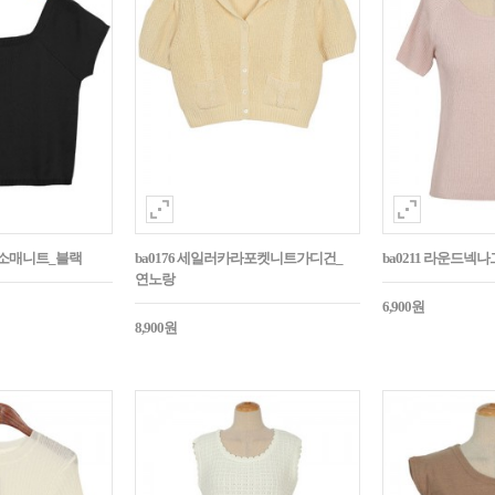
반소매니트_블랙
ba0176 세일러카라포켓니트가디건_
ba0211 라운드넥
연노랑
6,900원
8,900원