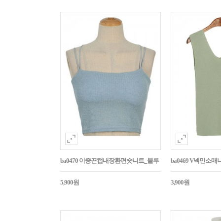
ba0470 이중끈캡내장환편숏니트_블루
ba0469 V넥민소
5,900원
3,900원