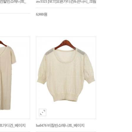
밑단언발민소매니트_
aw3321 [SET]오픈가디건&끈나시_크림
6,900원
롱니트가디건_베이지
ba0476 비침반소매니트_베이지