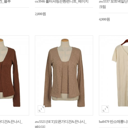
디건_블루
co3946 홀터셔링끈환편니트_베이지
aw3337 보트넥
크림
2,000원
4,900원
오픈가디건&끈나시_
aw3321 [SET]오픈가디건&끈나시_
ba0479 반소매
베이지