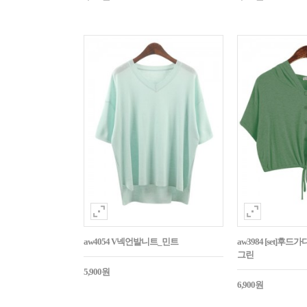
aw4054 V넥언발니트_민트
aw3984 [set]
그린
5,900원
6,900원