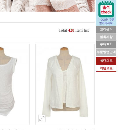
고객센터
Total
428
item list
필독사항
구매후기
주문방법안내
상단으로
하단으로