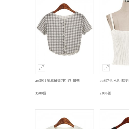
aw3991 체크물결가디건_블랙
aw3974 나시니트
3,900원
2,900원