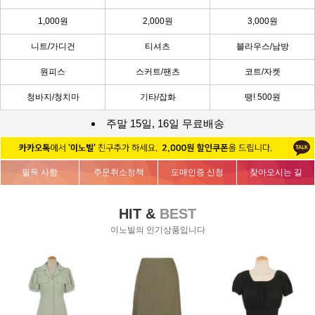
1,000원
2,000원
3,000원
니트/가디건
티셔츠
블라우스/남방
원피스
스커트/팬츠
코트/자켓
청바지/청치마
기타/잡화
땡! 500원
주말 15일, 16일 무료배송
필독 사항
주문취소정책
도매인증 신청
찾아오시는 길
HIT &
BEST
이노빌의 인기상품입니다