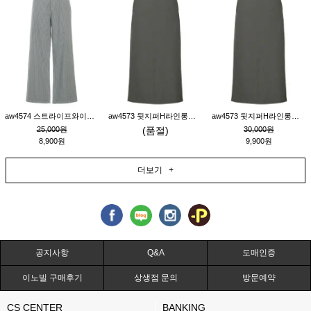
aw4574 스트라이프와이드팬츠_챠콜M
aw4573 뒷지퍼H라인롱스커트_연고동M
aw4573 뒷지퍼H라인롱스커트_연고동S
25,000원
(품절)
30,000원
8,900원
9,900원
더보기 +
공지사항
Q&A
도매인증
이노빌 구매후기
상생점 문의
방문예약
CS CENTER
BANKING