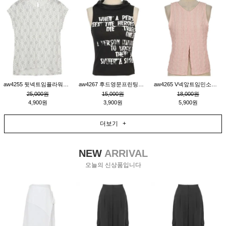
aw4255 뒷넥트임플라워패턴티_크림
aw4267 후드영문프린팅민소매티_블랙
aw4265 V넥앞트임민소매티블라우스_핑크
25,000원
15,000원
18,000원
4,900원
3,900원
5,900원
더보기 +
NEW
ARRIVAL
오늘의 신상품입니다