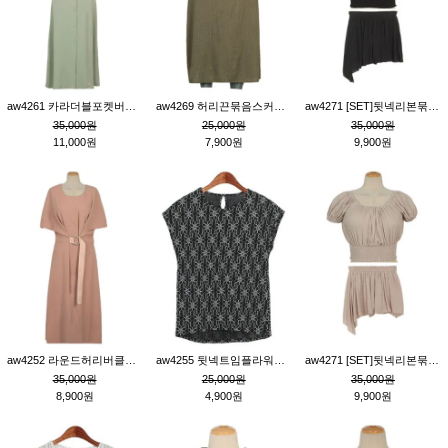
aw4261 카라더블포켓버튼원피스_카키
aw4269 허리끈묶음스커트_카키
aw4271 [SET]뒷넥리본묶음부분밴딩숏블라우스&허리밴딩스커트팬츠_블랙
35,000원
25,000원
35,000원
11,000원
7,900원
9,900원
aw4252 라운드허리버클원피스_핑크
aw4255 뒷넥트임플라워패턴티_블랙
aw4271 [SET]뒷넥리본묶음부분밴딩숏블라우스&허리밴딩스커트팬츠_베이지
35,000원
25,000원
35,000원
8,900원
4,900원
9,900원