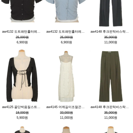
aw4132 도트패턴홀터레이어드St잔골지티_블랙
aw4132 도트패턴홀터레이어드St잔골지티_블루
aw4148 후크핀턱바스락팬츠_챠콜S
25,000원
25,000원
35,000원
6,900원
6,900원
11,000원
aw4125 끝단박음질스트랩오픈환편니트가디건_블랙
aw4145 어깨길이조절끈나시레이스러플원피스_아이보리
aw4148 후크핀턱바스락팬츠_카키M
18,000원
33,000원
35,000원
5,900원
11,000원
11,000원