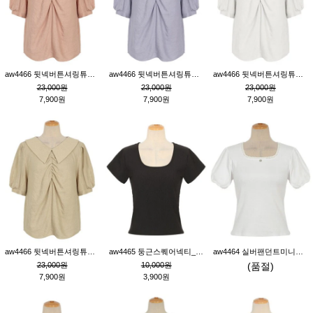
aw4466 뒷넥버튼셔링튜닉_핑크
aw4466 뒷넥버튼셔링튜닉_퍼플
aw4466 뒷넥버튼셔링튜닉_크림
23,000원
23,000원
23,000원
7,900원
7,900원
7,900원
aw4466 뒷넥버튼셔링튜닉_베이지
aw4465 둥근스퀘어넥티_블랙
aw4464 실버팬던트미니레이스티_크림
23,000원
10,000원
(품절)
7,900원
3,900원