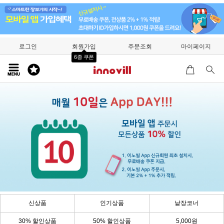
로그인
회원가입
주문조회
마이페이지
6종 쿠폰
신상품
인기상품
낱장코너
30% 할인상품
50% 할인상품
5,000원