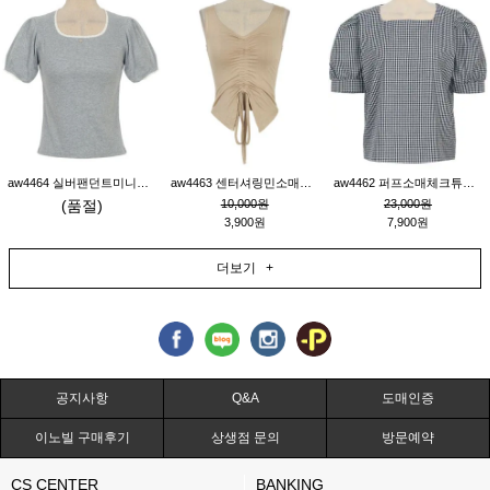
aw4464 실버팬던트미니레이스티_그레이
aw4463 센터셔링민소매티_베이지
aw4462 퍼프소매체크튜닉_네이비
(품절)
10,000원
23,000원
3,900원
7,900원
더보기 +
공지사항
Q&A
도매인증
이노빌 구매후기
상생점 문의
방문예약
CS CENTER
BANKING