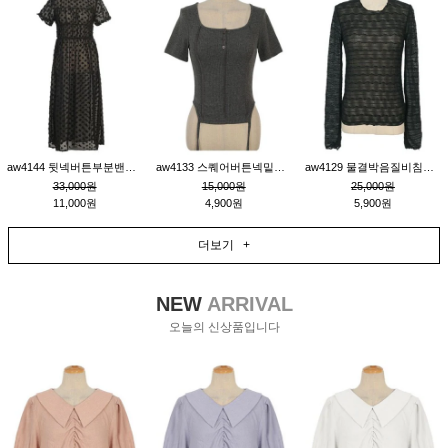
aw4144 뒷넥버튼부분밴딩레이어드비침원피스_블랙
aw4133 스퀘어버튼넥밑단줄잔골지환편티_챠콜
aw4129 물결박음질비침스판티_블랙
33,000원
15,000원
25,000원
11,000원
4,900원
5,900원
더보기 +
NEW
ARRIVAL
오늘의 신상품입니다