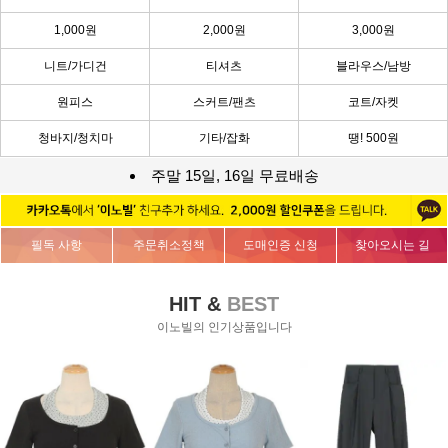
1,000원
2,000원
3,000원
니트/가디건
티셔츠
블라우스/남방
원피스
스커트/팬츠
코트/자켓
청바지/청치마
기타/잡화
땡! 500원
주말 15일, 16일 무료배송
필독 사항
주문취소정책
도매인증 신청
찾아오시는 길
HIT &
BEST
이노빌의 인기상품입니다