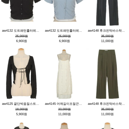
aw4132 도트패턴홀터레이어드St잔골지티_블랙
aw4132 도트패턴홀터레이어드St잔골지티_블루
aw4148 후크핀턱바스락팬츠_챠콜S
25,000원
25,000원
35,000원
6,900원
6,900원
11,000원
aw4125 끝단박음질스트랩오픈환편니트가디건_블랙
aw4145 어깨길이조절끈나시레이스러플원피스_아이보리
aw4148 후크핀턱바스락팬츠_카키M
18,000원
33,000원
35,000원
5,900원
11,000원
11,000원