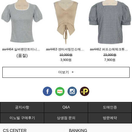
aw4464 실버팬던트미니레이스티_그레이
aw4463 센터셔링민소매티_베이지
aw4462 퍼프소매체크튜닉_네이비
(품절)
10,000원
23,000원
3,900원
7,900원
더보기 +
공지사항
Q&A
도매인증
이노빌 구매후기
상생점 문의
방문예약
CS CENTER
BANKING