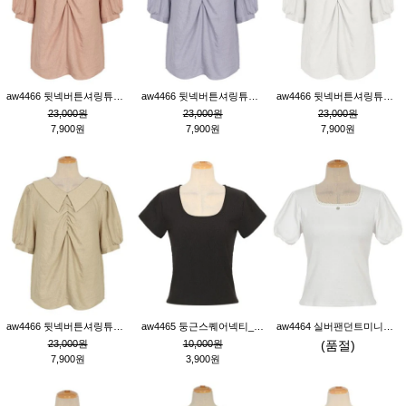
aw4466 뒷넥버튼셔링튜닉_핑크
aw4466 뒷넥버튼셔링튜닉_퍼플
aw4466 뒷넥버튼셔링튜닉_크림
23,000원
23,000원
23,000원
7,900원
7,900원
7,900원
aw4466 뒷넥버튼셔링튜닉_베이지
aw4465 둥근스퀘어넥티_블랙
aw4464 실버팬던트미니레이스티_크림
23,000원
10,000원
(품절)
7,900원
3,900원