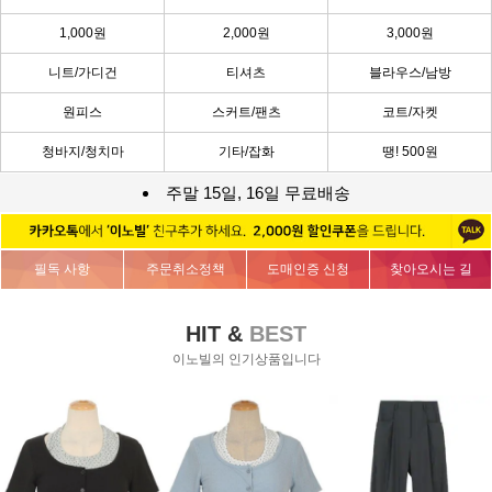
1,000원
2,000원
3,000원
니트/가디건
티셔츠
블라우스/남방
원피스
스커트/팬츠
코트/자켓
청바지/청치마
기타/잡화
땡! 500원
주말 15일, 16일 무료배송
필독 사항
주문취소정책
도매인증 신청
찾아오시는 길
HIT &
BEST
이노빌의 인기상품입니다