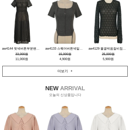
aw4144 뒷넥버튼부분밴딩레이어드비침원피스_블랙
aw4133 스퀘어버튼넥밑단줄잔골지환편티_챠콜
aw4129 물결박음질비침스판티_블랙
33,000원
15,000원
25,000원
11,000원
4,900원
5,900원
더보기 +
NEW
ARRIVAL
오늘의 신상품입니다