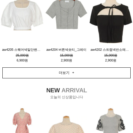
aw4205 스퀘어넥밑단밴딩숏블라우스_크림
aw4204 버튼넥숏티_그레이
aw4202 스트랩넥반소매숏티_블랙
25,000원
15,000원
15,000원
6,900원
2,900원
2,900원
더보기 +
NEW
ARRIVAL
오늘의 신상품입니다