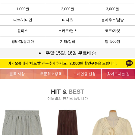
1,000원
2,000원
3,000원
니트/가디건
티셔츠
블라우스/남방
원피스
스커트/팬츠
코트/자켓
청바지/청치마
기타/잡화
땡! 500원
주말 15일, 16일 무료배송
필독 사항
주문취소정책
도매인증 신청
찾아오시는 길
HIT &
BEST
이노빌의 인기상품입니다