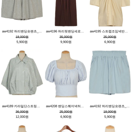
aw4192 허리밴딩숏팬츠_그레이
aw4196 허리뒷밴딩세로줄핀턱와이드팬츠_브라운
aw4195 스트랩조임넥반소매블라우스_연베이지
18,000원
35,000원
25,000원
5,900원
9,900원
6,900원
aw4189 카라밑단스트링세로줄오버핏블라우스_크림
aw4208 밴딩스퀘어넥허리뒷트임블라우스_블루
aw4192 허리밴딩숏팬츠_블루
36,000원
25,000원
18,000원
12,000원
6,900원
5,900원