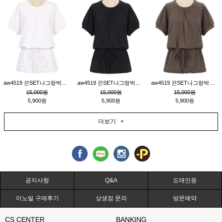
aw4519 끈SET나그랑박시티_크림
aw4519 끈SET나그랑박시티_블랙
aw4519 끈SET나그랑박시티_브라운
15,000원
15,000원
15,000원
5,900원
5,900원
5,900원
더보기 +
공지사항
Q&A
도매인증
이노빌 구매후기
상생점 문의
방문예약
CS CENTER
BANKING