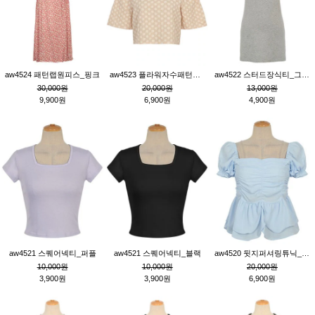
aw4524 패턴랩원피스_핑크
aw4523 플라워자수패턴튜닉_베이지
aw4522 스터드장식티_그레이
30,000원
20,000원
13,000원
9,900원
6,900원
4,900원
aw4521 스퀘어넥티_퍼플
aw4521 스퀘어넥티_블랙
aw4520 뒷지퍼셔링튜닉_블루
10,000원
10,000원
20,000원
3,900원
3,900원
6,900원