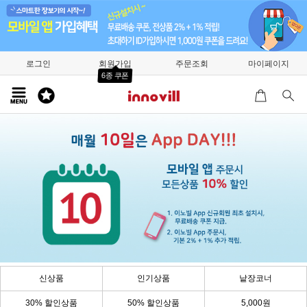
로그인
회원가입
주문조회
마이페이지
6종 쿠폰
신상품
인기상품
낱장코너
30% 할인상품
50% 할인상품
5,000원