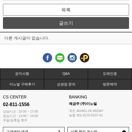
목록
글쓰기
다른 게시글이 없습니다.
공지사항
Q&A
도매인증
이노빌 구매후기
상생점 문의
방문예약
CS CENTER
BANKING
예금주 (주)이노빌
02-811-1556
국민 464401-04-065367
상담시간 : 10:00 ~ 17:00
농협 301-0170-8107-41
점심시간 : 13:00 ~ 14:00
주말/공휴일 휴무
고객센터 연결
상품 문의 게시판