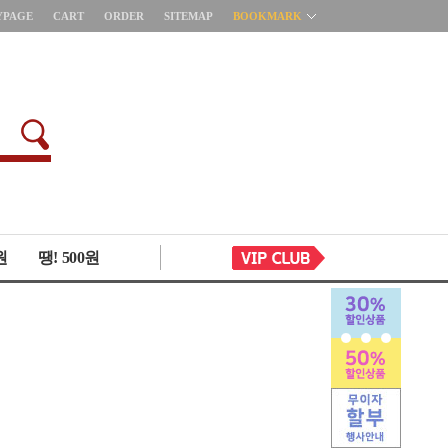
YPAGE
CART
ORDER
SITEMAP
BOOKMARK
원
땡! 500원