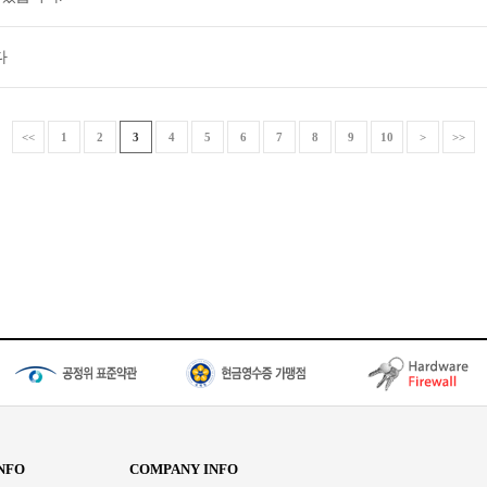
다
<<
1
2
3
4
5
6
7
8
9
10
>
>>
NFO
COMPANY INFO