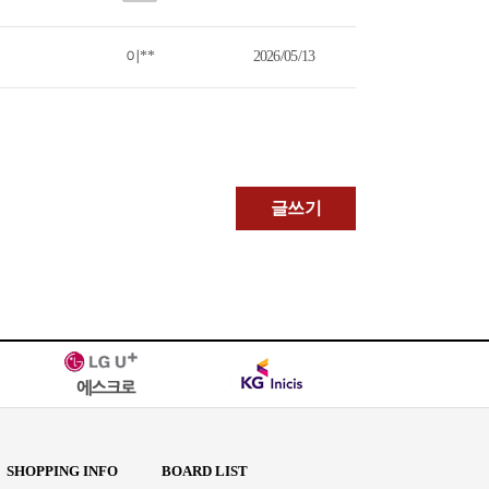
이**
2026/05/13
글쓰기
SHOPPING INFO
BOARD LIST