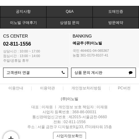
공지사항
Q&A
도매인증
이노빌 구매후기
상생점 문의
방문예약
CS CENTER
BANKING
예금주 (주)이노빌
02-811-1556
국민 464401-04-065367
상담시간 : 10:00 ~ 17:00
농협 301-0170-8107-41
점심시간 : 13:00 ~ 14:00
주말/공휴일 휴무
고객센터 연결
상품 문의 게시판
이용안내
이용약관
개인정보처리방침
PC버전
(주)이노빌
대표 : 이재원 ㅣ 개인정보 보호 책임자 : 이재원
사업자 등록번호 : 368-86-00031
통신판매업신고번호 : 제2015-서울금천-0660
전화 : 02-811-1556
주소 : 서울 금천구 디지털로9길33, IT미래타워 15층
사업자정보확인