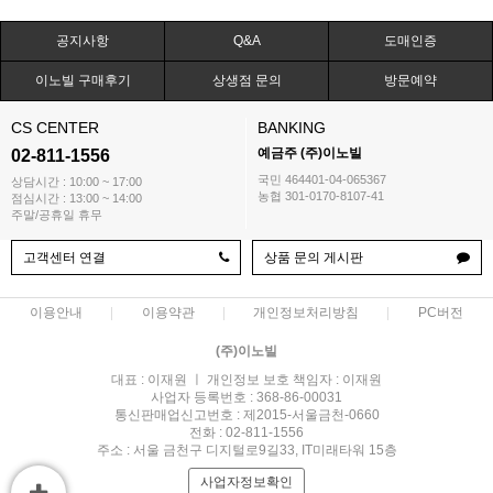
공지사항
Q&A
도매인증
이노빌 구매후기
상생점 문의
방문예약
CS CENTER
BANKING
예금주 (주)이노빌
02-811-1556
국민 464401-04-065367
상담시간 : 10:00 ~ 17:00
농협 301-0170-8107-41
점심시간 : 13:00 ~ 14:00
주말/공휴일 휴무
고객센터 연결
상품 문의 게시판
이용안내
이용약관
개인정보처리방침
PC버전
(주)이노빌
대표 : 이재원 ㅣ 개인정보 보호 책임자 : 이재원
사업자 등록번호 : 368-86-00031
통신판매업신고번호 : 제2015-서울금천-0660
전화 : 02-811-1556
주소 : 서울 금천구 디지털로9길33, IT미래타워 15층
사업자정보확인