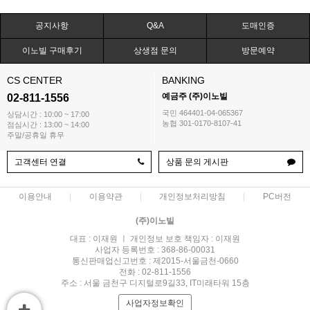
공지사항
Q&A
도매인증
이노빌 구매후기
상생점 문의
방문예약
CS CENTER
BANKING
예금주 (주)이노빌
02-811-1556
국민 464401-04-065367
상담시간 : 10:00 ~ 17:00
농협 301-0170-8107-41
점심시간 : 13:00 ~ 14:00
주말/공휴일 휴무
고객센터 연결
상품 문의 게시판
이용안내
이용약관
개인정보처리방침
PC버전
(주)이노빌
대표 : 이재원 ㅣ 개인정보 보호 책임자 : 이재원
사업자 등록번호 : 368-86-00031
통신판매업신고번호 : 제2015-서울금천-0660
전화 : 02-811-1556
주소 : 서울 금천구 디지털로9길33, IT미래타워 15층
사업자정보확인