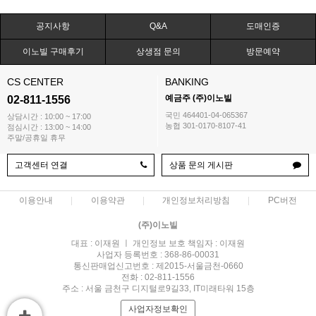
공지사항
Q&A
도매인증
이노빌 구매후기
상생점 문의
방문예약
CS CENTER
BANKING
예금주 (주)이노빌
02-811-1556
국민 464401-04-065367
상담시간 : 10:00 ~ 17:00
농협 301-0170-8107-41
점심시간 : 13:00 ~ 14:00
주말/공휴일 휴무
고객센터 연결
상품 문의 게시판
이용안내
이용약관
개인정보처리방침
PC버전
(주)이노빌
대표 : 이재원 ㅣ 개인정보 보호 책임자 : 이재원
사업자 등록번호 : 368-86-00031
통신판매업신고번호 : 제2015-서울금천-0660
전화 : 02-811-1556
주소 : 서울 금천구 디지털로9길33, IT미래타워 15층
사업자정보확인