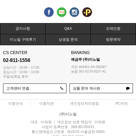
공지사항
Q&A
도매인증
이노빌 구매후기
상생점 문의
방문예약
CS CENTER
BANKING
예금주 (주)이노빌
02-811-1556
국민 464401-04-065367
상담시간 : 10:00 ~ 17:00
농협 301-0170-8107-41
점심시간 : 13:00 ~ 14:00
주말/공휴일 휴무
고객센터 연결
상품 문의 게시판
이용안내
이용약관
개인정보처리방침
PC버전
(주)이노빌
대표 : 이재원 ㅣ 개인정보 보호 책임자 : 이재원
사업자 등록번호 : 368-86-00031
통신판매업신고번호 : 제2015-서울금천-0660