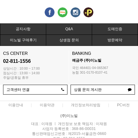
공지사항
Q&A
도매인증
이노빌 구매후기
상생점 문의
방문예약
CS CENTER
BANKING
예금주 (주)이노빌
02-811-1556
국민 464401-04-065367
상담시간 : 10:00 ~ 17:00
농협 301-0170-8107-41
점심시간 : 13:00 ~ 14:00
주말/공휴일 휴무
고객센터 연결
상품 문의 게시판
이용안내
이용약관
개인정보처리방침
PC버전
(주)이노빌
대표 : 이재원 ㅣ 개인정보 보호 책임자 : 이재원
사업자 등록번호 : 368-86-00031
통신판매업신고번호 : 제2015-서울금천-0660