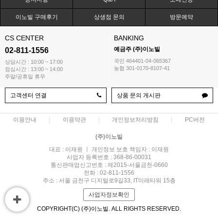
이노빌 구매후기
상생점 문의
방문예약
CS CENTER
BANKING
예금주 (주)이노빌
02-811-1556
국민 464401-04-065367
상담시간 : 10:00 ~ 17:00
농협 301-0170-8107-41
점심시간 : 13:00 ~ 14:00
주말/공휴일 휴무
고객센터 연결
상품 문의 게시판
이용안내
이용약관
개인정보처리방침
PC버전
(주)이노빌
대표 : 이재원 ㅣ 개인정보 보호 책임자 : 이재원
사업자 등록번호 : 368-86-00031
통신판매업신고번호 : 제2015-서울금천-0660
전화 : 02-811-1556
주소 : 서울 금천구 디지털로9길33, IT미래타워 15층
사업자정보확인
COPYRIGHT(C) (주)이노빌. ALL RIGHTS RESERVED.