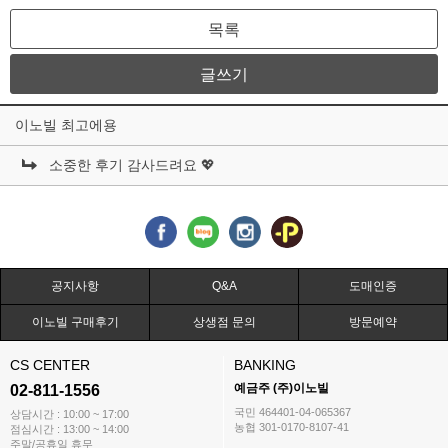
목록
글쓰기
이노빌 최고에용
소중한 후기 감사드려요 💖
공지사항
Q&A
도매인증
이노빌 구매후기
상생점 문의
방문예약
CS CENTER
BANKING
예금주 (주)이노빌
02-811-1556
국민 464401-04-065367
상담시간 : 10:00 ~ 17:00
농협 301-0170-8107-41
점심시간 : 13:00 ~ 14:00
주말/공휴일 휴무