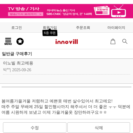
로그인
회원가입
주문조회
마이페이지
6종 쿠폰
일반글 구매후기
이노빌 최고에용
박**
|
2025-09-26
봄여름가을겨울 저렴하고 예쁜옷 매번 살수있어서 최고에요!
매주 주말 무배에 25일 할인행사까지 해주셔서 더 더 좋은 ㅜㅜ 덕분에
여름 시원하게 보냈고 이제 가을겨울옷 장만하려구요ㅎㅎ
수정
삭제