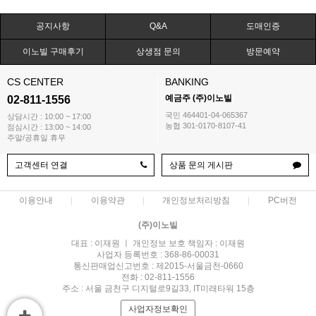
공지사항
Q&A
도매인증
이노빌 구매후기
상생점 문의
방문예약
CS CENTER
BANKING
예금주 (주)이노빌
02-811-1556
국민 464401-04-065367
상담시간 : 10:00 ~ 17:00
농협 301-0170-8107-41
점심시간 : 13:00 ~ 14:00
주말/공휴일 휴무
고객센터 연결
상품 문의 게시판
이용안내
이용약관
개인정보처리방침
PC버전
(주)이노빌
대표 : 이재원 ㅣ 개인정보 보호 책임자 : 이재원
사업자 등록번호 : 368-86-00031
통신판매업신고번호 : 제2015-서울금천-0660
전화 : 02-811-1556
주소 : 서울 금천구 디지털로9길33, IT미래타워 15층
사업자정보확인