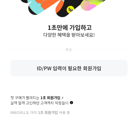
회원가입을 진행할 수 있습니다.
공지사항
Q&A
도매인증
이노빌 구매후기
상생점 문의
방문예약
CS CENTER
BANKING
ID/PW 입력이 필요한 회원가입
예금주 (주)이노빌
02-811-1556
국민 464401-04-065367
상담시간 : 10:00 ~ 17:00
농협 301-0170-8107-41
점심시간 : 13:00 ~ 14:00
주말/공휴일 휴무
고객센터 연결
상품 문의 게시판
첫 구매가 빨라지는
1초 회원가입
⚡️
살까 말까 고민하던 고객까지 막힘없이
INNOVILL도 이미
1초 회원가입
사용 중
이용안내
이용약관
개인정보처리방침
PC버전
(주)이노빌
대표 : 이재원 ㅣ 개인정보 보호 책임자 : 이재원
사업자 등록번호 : 368-86-00031