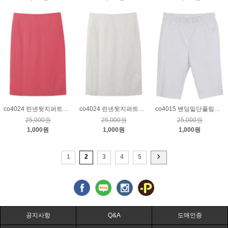
co4024 린넨뒷지퍼트임스커트_핑크S
co4024 린넨뒷지퍼트임스커트_크림S
co4015 밴딩밑단풀림반팬츠_크림26
25,000원
25,000원
25,000원
1,000원
1,000원
1,000원
1
2
3
4
5
공지사항
Q&A
도매인증