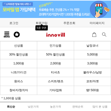
로그인
회원가입
주문조회
마이페이지
6종 쿠폰
신상품
인기상품
낱장코너
30% 할인상품
50% 할인상품
5,000원
1,000원
2,000원
3,000원
니트/가디건
티셔츠
블라우스/남방
원피스
스커트/팬츠
코트/자켓
청바지/청치마
기타/잡화
땡! 500원
* 1,000원 상품
최신순
낮은가격
높은가격
판매순위
많이 본 상품