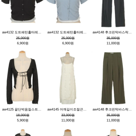
aw4132 도트패턴홀터레이어드St잔골지티_블랙
aw4132 도트패턴홀터레이어드St잔골지티_블루
aw4148 후크핀턱바스락팬츠_챠콜S
25,000원
25,000원
35,000원
6,900원
6,900원
11,000원
aw4125 끝단박음질스트랩오픈환편니트가디건_블랙
aw4145 어깨길이조절끈나시레이스러플원피스_아이보리
aw4148 후크핀턱바스락팬츠_카키M
18,000원
33,000원
35,000원
5,900원
11,000원
11,000원