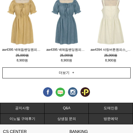
aw4395 넥매듭밴딩원피스_연겨자
aw4395 넥매듭밴딩원피스_블루
aw4394 셔링버튼원피스_연베이지
25,000원
25,000원
25,000원
8,900원
8,900원
8,900원
더보기 +
공지사항
Q&A
도매인증
이노빌 구매후기
상생점 문의
방문예약
CS CENTER
BANKING