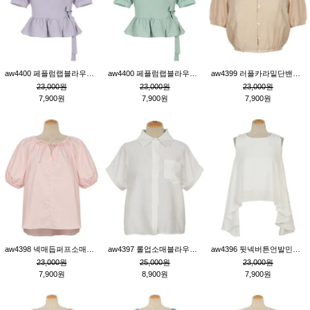
aw4400 페플럼랩블라우스_퍼플
aw4400 페플럼랩블라우스_민트
aw4399 러플카라밑단밴딩블라우스_연살구
23,000원
23,000원
23,000원
7,900원
7,900원
7,900원
aw4398 넥매듭퍼프소매튜닉_핑크
aw4397 롤업소매블라우스_크림
aw4396 뒷넥버튼언발민소매튜닉_크림
23,000원
25,000원
23,000원
7,900원
8,900원
7,900원