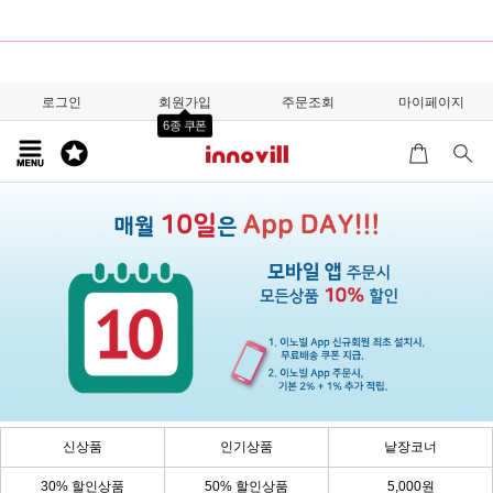
로그인
회원가입
주문조회
마이페이지
6종 쿠폰
신상품
인기상품
낱장코너
30% 할인상품
50% 할인상품
5,000원