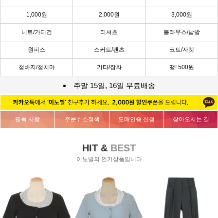
1,000원
2,000원
3,000원
니트/가디건
티셔츠
블라우스/남방
원피스
스커트/팬츠
코트/자켓
청바지/청치마
기타/잡화
땡! 500원
주말 15일, 16일 무료배송
필독 사항
주문취소정책
도매인증 신청
찾아오시는 길
HIT &
BEST
이노빌의 인기상품입니다