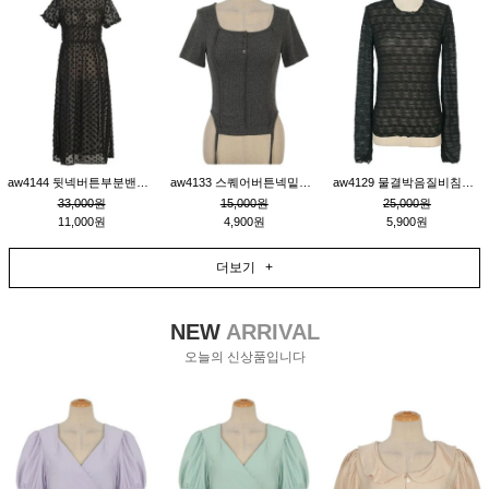
aw4144 뒷넥버튼부분밴딩레이어드비침원피스_블랙
aw4133 스퀘어버튼넥밑단줄잔골지환편티_챠콜
aw4129 물결박음질비침스판티_블랙
33,000원
15,000원
25,000원
11,000원
4,900원
5,900원
더보기 +
NEW
ARRIVAL
오늘의 신상품입니다