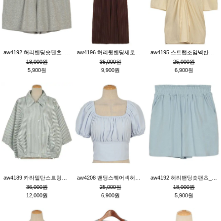
aw4192 허리밴딩숏팬츠_그레이
aw4196 허리뒷밴딩세로줄핀턱와이드팬츠_브라운
aw4195 스트랩조임넥반소매블라우스_연베이지
18,000원
35,000원
25,000원
5,900원
9,900원
6,900원
aw4189 카라밑단스트링세로줄오버핏블라우스_크림
aw4208 밴딩스퀘어넥허리뒷트임블라우스_블루
aw4192 허리밴딩숏팬츠_블루
36,000원
25,000원
18,000원
12,000원
6,900원
5,900원