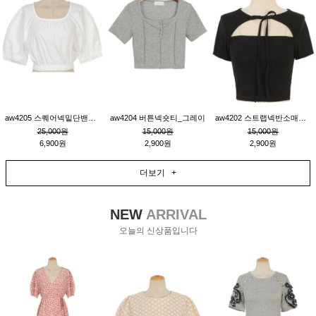
aw4205 스퀘어넥밑단밴딩숏블라우스_크림
aw4204 버튼넥숏티_그레이
aw4202 스트랩넥반소매숏티_블랙
25,000원
15,000원
15,000원
6,900원
2,900원
2,900원
더보기 +
NEW
ARRIVAL
오늘의 신상품입니다