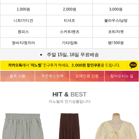
1,000원
2,000원
3,000원
니트/가디건
티셔츠
블라우스/남방
원피스
스커트/팬츠
코트/자켓
청바지/청치마
기타/잡화
땡! 500원
주말 15일, 16일 무료배송
필독 사항
주문취소정책
도매인증 신청
찾아오시는 길
HIT &
BEST
이노빌의 인기상품입니다