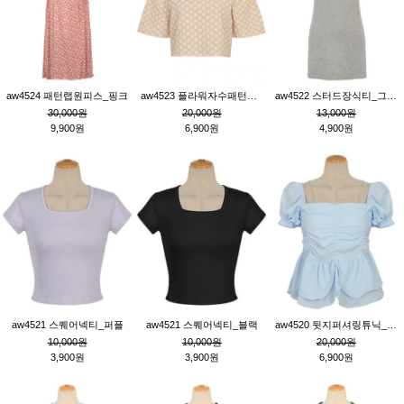
aw4524 패턴랩원피스_핑크
aw4523 플라워자수패턴튜닉_베이지
aw4522 스터드장식티_그레이
30,000원
20,000원
13,000원
9,900원
6,900원
4,900원
aw4521 스퀘어넥티_퍼플
aw4521 스퀘어넥티_블랙
aw4520 뒷지퍼셔링튜닉_블루
10,000원
10,000원
20,000원
3,900원
3,900원
6,900원