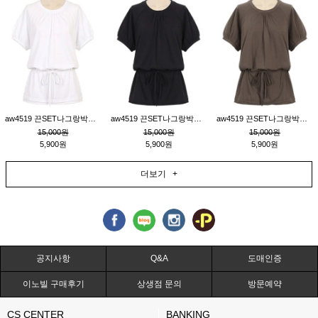
aw4519 끈SET나그랑박시티_크림
aw4519 끈SET나그랑박시티_블랙
aw4519 끈SET나그랑박시티_브라운
15,000원
15,000원
15,000원
5,900원
5,900원
5,900원
더보기 +
공지사항
Q&A
도매인증
이노빌 구매후기
상생점 문의
방문예약
CS CENTER
BANKING