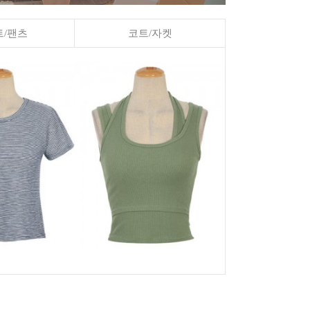
/팬츠
코트/자켓