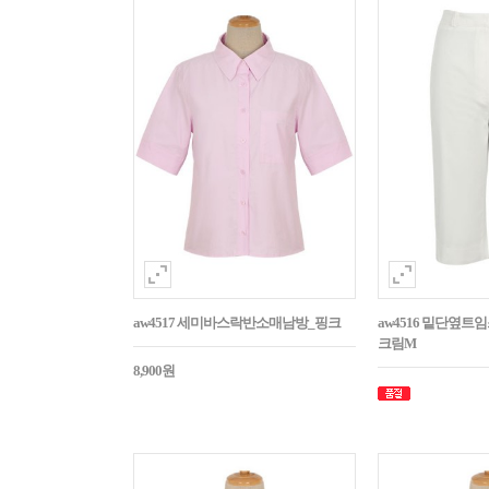
aw4517 세미바스락반소매남방_핑크
aw4516 밑단옆트
크림M
8,900원