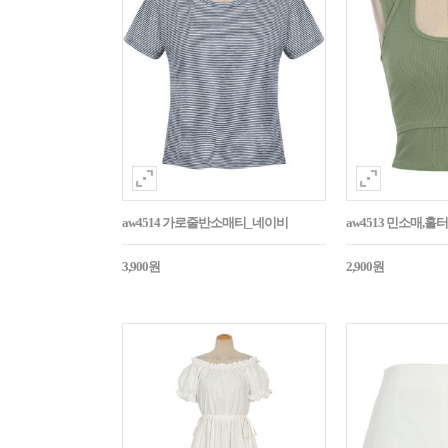
aw4514 가로줄반소매티_네이비
aw4513 민소매,
3,900원
2,900원