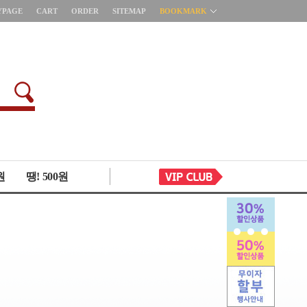
YPAGE
CART
ORDER
SITEMAP
BOOKMARK
원
땡! 500원