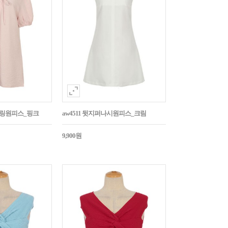
스트링원피스_핑크
aw4511 뒷지퍼나시원피스_크림
9,900원