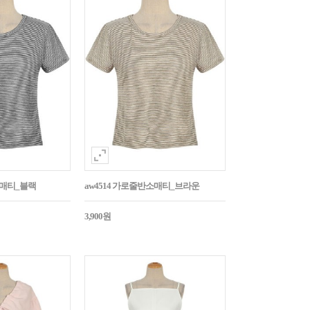
소매티_블랙
aw4514 가로줄반소매티_브라운
3,900원