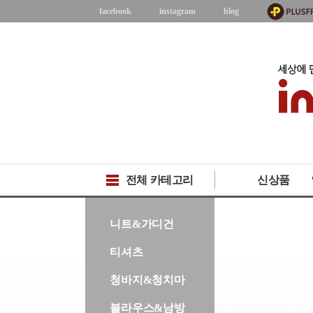
facebook
instagram
blog
전체 카테고리
신상품
-->
니트&가디건
티셔츠
청바지&청치마
블라우스&남방