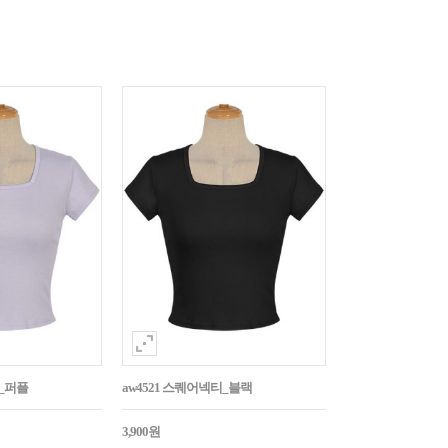
티_퍼플
aw4521 스퀘어넥티_블랙
3,900원