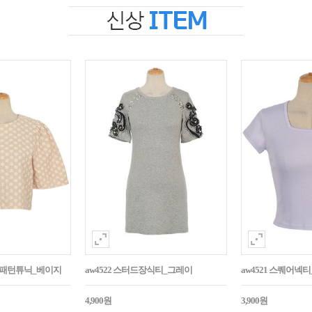
자수패턴튜닉_베이지
aw4522 스터드장식티_그레이
aw4521 스퀘어넥
4,900원
3,900원