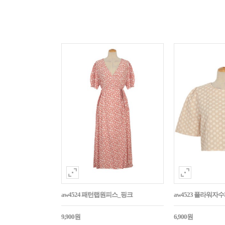
aw4524 패턴랩원피스_핑크
aw4523 플라워
9,900원
6,900원