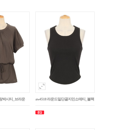
나그랑박시티_브라운
aw4518 라운드밑단골지민소매티_블랙