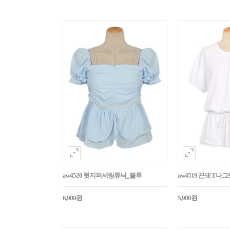
aw4520 뒷지퍼셔링튜닉_블루
aw4519 끈SET
6,900원
5,900원