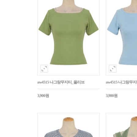
aw4515 나그랑무지티_올리브
aw4515 나그랑무
3,900원
3,900원