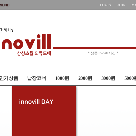
LOGIN
JOIN
M
* 주문취소 제한 *
* 상품up-date시간 *
인기상품
낱장코너
1000원
2000원
3000원
5000