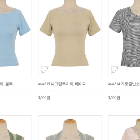
지티_블루
aw4515 나그랑무지티_베이지
aw4514 가로줄반
3,900원
3,900원