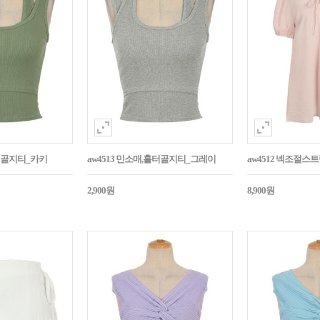
홀터골지티_카키
aw4513 민소매,홀터골지티_그레이
aw4512 넥조절
2,900원
8,900원