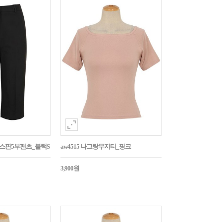
임스판5부팬츠_블랙S
aw4515 나그랑무지티_핑크
3,900원