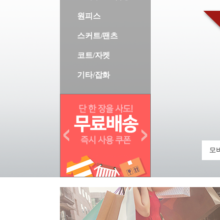
원피스
스커트/팬츠
코트/자켓
기타/잡화
모바