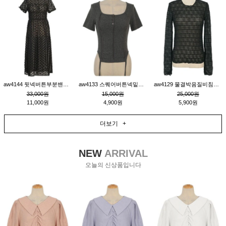
aw4144 뒷넥버튼부분밴딩레이어드비침원피스_블랙
aw4133 스퀘어버튼넥밑단줄잔골지환편티_챠콜
aw4129 물결박음질비침스판티_블랙
33,000원
15,000원
25,000원
11,000원
4,900원
5,900원
더보기 +
NEW
ARRIVAL
오늘의 신상품입니다