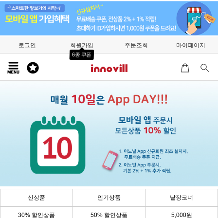
로그인
회원가입
주문조회
마이페이지
6종 쿠폰
신상품
인기상품
낱장코너
30% 할인상품
50% 할인상품
5,000원