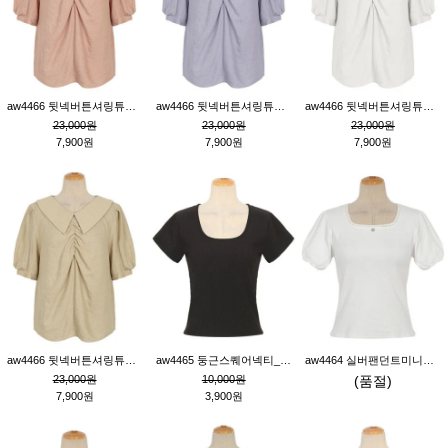
aw4466 뒷넥버튼셔링튜닉_핑크
aw4466 뒷넥버튼셔링튜닉_퍼플
aw4466 뒷넥버튼셔링튜닉_크림
23,000원
23,000원
23,000원
7,900원
7,900원
7,900원
aw4466 뒷넥버튼셔링튜닉_베이지
aw4465 둥근스퀘어넥티_블랙
aw4464 실버팬던트미니레이스티_크림
23,000원
10,000원
(품절)
7,900원
3,900원