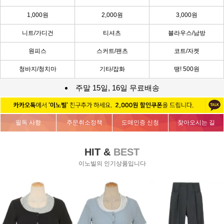
1,000원
2,000원
3,000원
니트/가디건
티셔츠
블라우스/남방
원피스
스커트/팬츠
코트/자켓
청바지/청치마
기타/잡화
땡! 500원
주말 15일, 16일 무료배송
필독 사항
주문취소정책
도매인증 신청
찾아오시는 길
HIT &
BEST
이노빌의 인기상품입니다