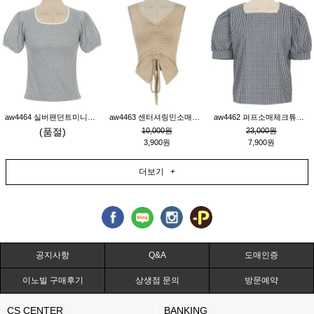
aw4464 실버팬던트미니레이스티_그레이
aw4463 센터셔링민소매티_베이지
aw4462 퍼프소매체크튜닉_네이비
(품절)
10,000원
23,000원
3,900원
7,900원
더보기 +
공지사항
Q&A
도매인증
이노빌 구매후기
상생점 문의
방문예약
CS CENTER
BANKING