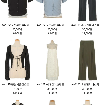
aw4132 도트패턴홀터레이어드St잔골지티_블랙
aw4132 도트패턴홀터레이어드St잔골지티_블루
aw4148 후크핀턱바스락팬츠_챠콜S
25,000원
25,000원
35,000원
6,900원
6,900원
11,000원
aw4125 끝단박음질스트랩오픈환편니트가디건_블랙
aw4145 어깨길이조절끈나시레이스러플원피스_아이보리
aw4148 후크핀턱바스락팬츠_카키M
18,000원
33,000원
35,000원
5,900원
11,000원
11,000원