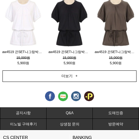
aw4519 끈SET나그랑박시티_크림
aw4519 끈SET나그랑박시티_블랙
aw4519 끈SET나그랑박시티_브라운
15,000원
15,000원
15,000원
5,900원
5,900원
5,900원
더보기 +
공지사항
Q&A
도매인증
이노빌 구매후기
상생점 문의
방문예약
CS CENTER
BANKING