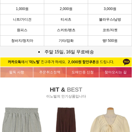
1,000원
2,000원
3,000원
니트/가디건
티셔츠
블라우스/남방
원피스
스커트/팬츠
코트/자켓
청바지/청치마
기타/잡화
땡! 500원
주말 15일, 16일 무료배송
필독 사항
주문취소정책
도매인증 신청
찾아오시는 길
HIT &
BEST
이노빌의 인기상품입니다