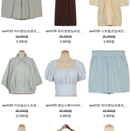
aw4192 허리밴딩숏팬츠_그레이
aw4196 허리뒷밴딩세로줄핀턱와이드팬츠_브라운
aw4195 스트랩조임넥반소매블라우스_연베이지
18,000원
35,000원
25,000원
5,900원
9,900원
6,900원
aw4189 카라밑단스트링세로줄오버핏블라우스_크림
aw4208 밴딩스퀘어넥허리뒷트임블라우스_블루
aw4192 허리밴딩숏팬츠_블루
36,000원
25,000원
18,000원
12,000원
6,900원
5,900원