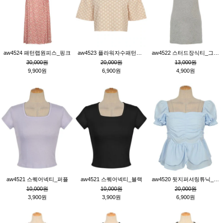
aw4524 패턴랩원피스_핑크
aw4523 플라워자수패턴튜닉_베이지
aw4522 스터드장식티_그레이
30,000원
20,000원
13,000원
9,900원
6,900원
4,900원
aw4521 스퀘어넥티_퍼플
aw4521 스퀘어넥티_블랙
aw4520 뒷지퍼셔링튜닉_블루
10,000원
10,000원
20,000원
3,900원
3,900원
6,900원