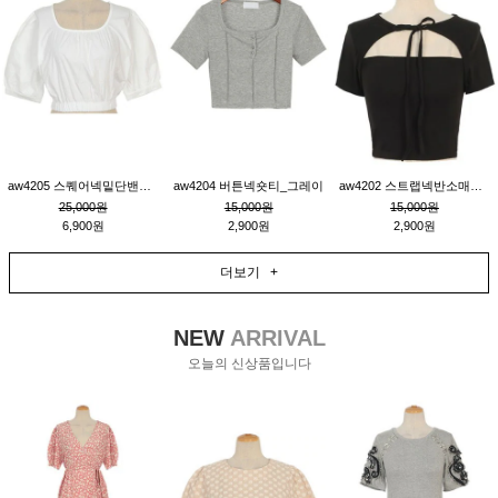
aw4205 스퀘어넥밑단밴딩숏블라우스_크림
aw4204 버튼넥숏티_그레이
aw4202 스트랩넥반소매숏티_블랙
25,000원
15,000원
15,000원
6,900원
2,900원
2,900원
더보기 +
NEW
ARRIVAL
오늘의 신상품입니다