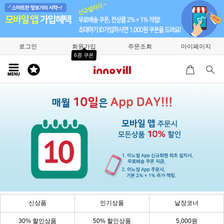
로그인
회원가입
주문조회
마이페이지
6종 쿠폰
신상품
인기상품
낱장코너
30% 할인상품
50% 할인상품
5,000원