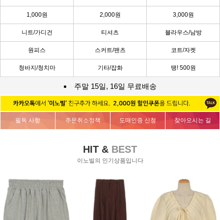
1,000원
2,000원
3,000원
니트/가디건
티셔츠
블라우스/남방
원피스
스커트/팬츠
코트/자켓
청바지/청치마
기타/잡화
땡! 500원
주말 15일, 16일 무료배송
필독 사항
주문취소정책
도매인증 신청
찾아오시는 길
HIT &
BEST
이노빌의 인기상품입니다