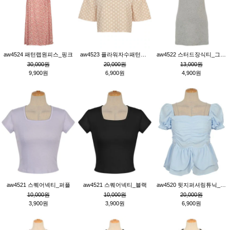
aw4524 패턴랩원피스_핑크
aw4523 플라워자수패턴튜닉_베이지
aw4522 스터드장식티_그레이
30,000원
20,000원
13,000원
9,900원
6,900원
4,900원
aw4521 스퀘어넥티_퍼플
aw4521 스퀘어넥티_블랙
aw4520 뒷지퍼셔링튜닉_블루
10,000원
10,000원
20,000원
3,900원
3,900원
6,900원