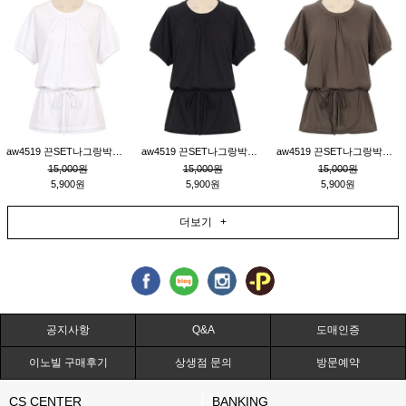
aw4519 끈SET나그랑박시티_크림
aw4519 끈SET나그랑박시티_블랙
aw4519 끈SET나그랑박시티_브라운
15,000원
15,000원
15,000원
5,900원
5,900원
5,900원
더보기 +
공지사항
Q&A
도매인증
이노빌 구매후기
상생점 문의
방문예약
CS CENTER
BANKING