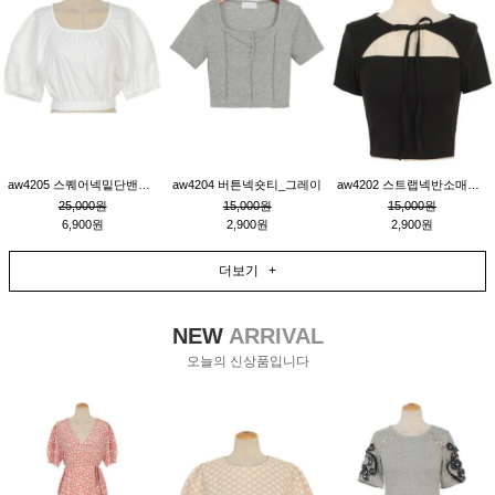
aw4205 스퀘어넥밑단밴딩숏블라우스_크림
aw4204 버튼넥숏티_그레이
aw4202 스트랩넥반소매숏티_블랙
25,000원
15,000원
15,000원
6,900원
2,900원
2,900원
더보기 +
NEW
ARRIVAL
오늘의 신상품입니다