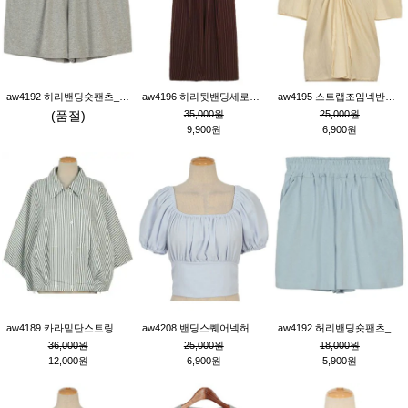
aw4192 허리밴딩숏팬츠_그레이
aw4196 허리뒷밴딩세로줄핀턱와이드팬츠_브라운
aw4195 스트랩조임넥반소매블라우스_연베이지
(품절)
35,000원
25,000원
9,900원
6,900원
aw4189 카라밑단스트링세로줄오버핏블라우스_크림
aw4208 밴딩스퀘어넥허리뒷트임블라우스_블루
aw4192 허리밴딩숏팬츠_블루
36,000원
25,000원
18,000원
12,000원
6,900원
5,900원