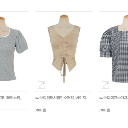
던트미니레이스티_
aw4463 센터셔링민소매티_베이지
aw4462 퍼프소
3,900원
7,900원