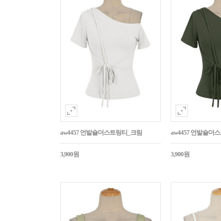
aw4457 언발숄더스트링티_크림
aw4457 언발숄
3,900원
3,900원