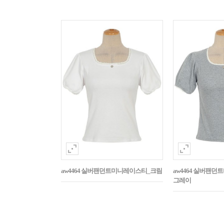
aw4464 실버팬던트미니레이스티_크림
aw4464 실버팬
그레이