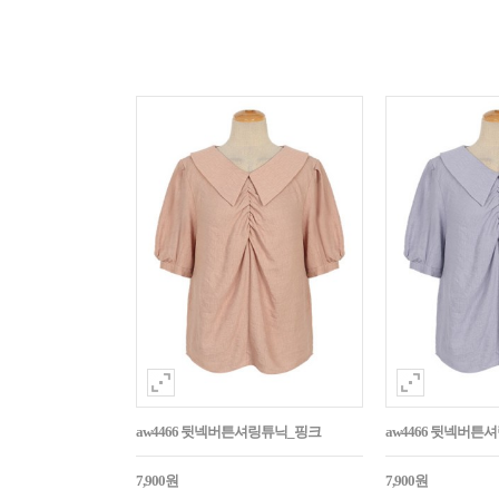
aw4466 뒷넥버튼셔링튜닉_핑크
aw4466 뒷넥버튼
7,900원
7,900원