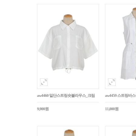
aw4460 밑단스트링숏블라우스_크림
aw4459 스트링
9,900원
11,000원