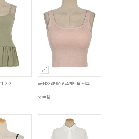
시티_카키
aw4455 캡내장민소매니트_핑크
5,900원