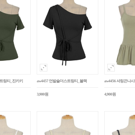
더스트링티_진카키
aw4457 언발숄더스트링티_블랙
aw4456 셔링끈나
3,900원
4,900원