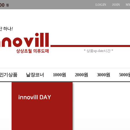
LOGIN
JOIN
M
* 주문취소 제한 *
* 상품up-date시간 *
인기상품
낱장코너
1000원
2000원
3000원
5000