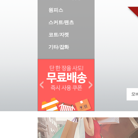
원피스
스커트/팬츠
코트/자켓
기타/잡화
모바