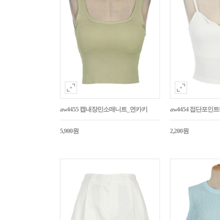
aw4455 캡내장민소매니트_연카키
aw4454 접단포인
5,900원
2,200원