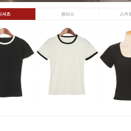
티셔츠
원피스
스커트