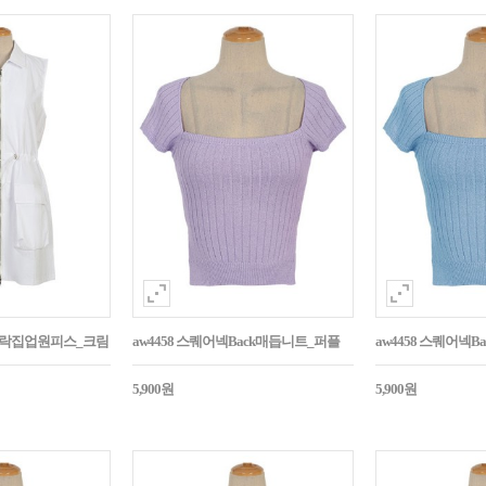
바스락집업원피스_크림
aw4458 스퀘어넥Back매듭니트_퍼플
aw4458 스퀘어넥
5,900원
5,900원