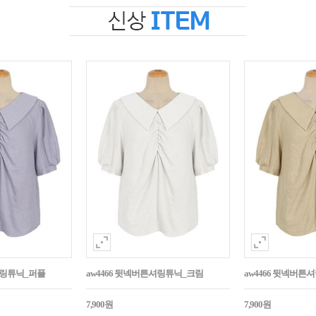
셔링튜닉_퍼플
aw4466 뒷넥버튼셔링튜닉_크림
aw4466 뒷넥버
7,900원
7,900원