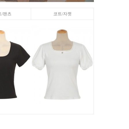
/팬츠
코트/자켓