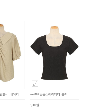
튼셔링튜닉_베이지
aw4465 둥근스퀘어넥티_블랙
3,900원