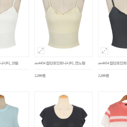
트나시티_크림
aw4454 접단포인트나시티_연노랑
aw4454 접단포인
2,200원
2,200원