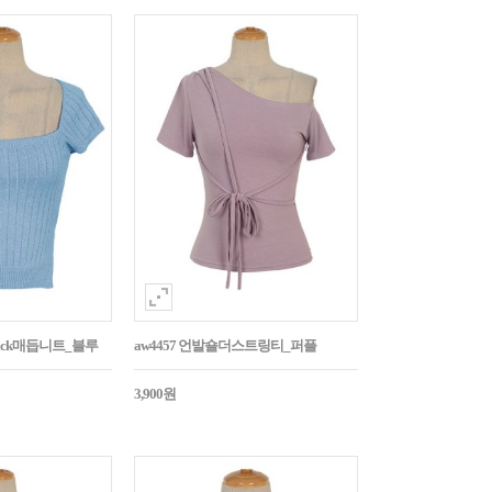
Back매듭니트_블루
aw4457 언발숄더스트링티_퍼플
3,900원