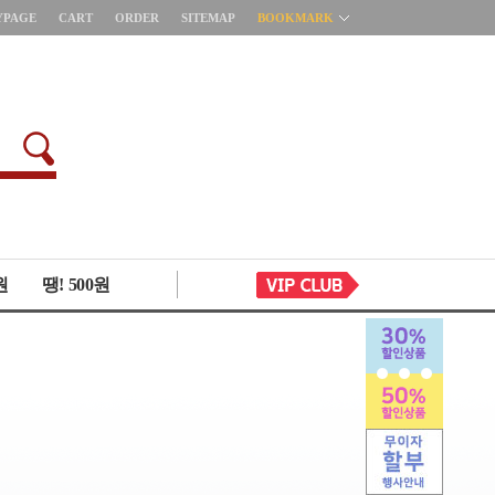
YPAGE
CART
ORDER
SITEMAP
BOOKMARK
원
땡! 500원