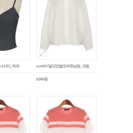
트나시티_먹색
aw4453 밑단언발오버핏남방_크림
8,900원