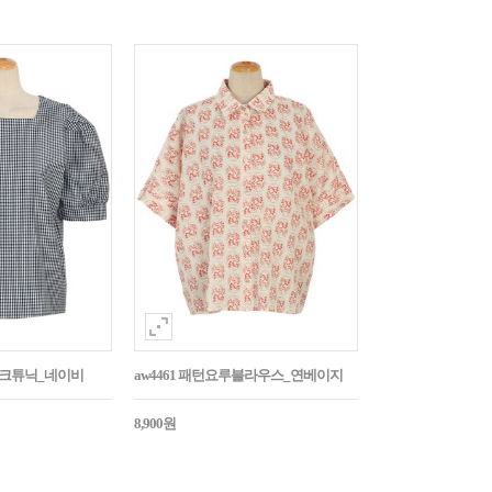
매체크튜닉_네이비
aw4461 패턴요루블라우스_연베이지
8,900원