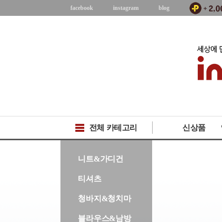
facebook
instagram
blog
전체 카테고리
신상품
-->
니트&가디건
티셔츠
청바지&청치마
블라우스&남방