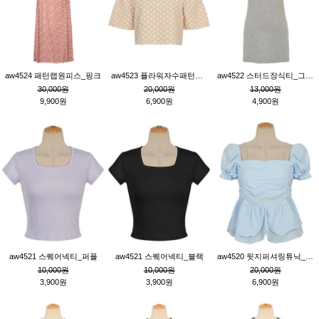
aw4524 패턴랩원피스_핑크
aw4523 플라워자수패턴튜닉_베이지
aw4522 스터드장식티_그레이
30,000원
20,000원
13,000원
9,900원
6,900원
4,900원
aw4521 스퀘어넥티_퍼플
aw4521 스퀘어넥티_블랙
aw4520 뒷지퍼셔링튜닉_블루
10,000원
10,000원
20,000원
3,900원
3,900원
6,900원