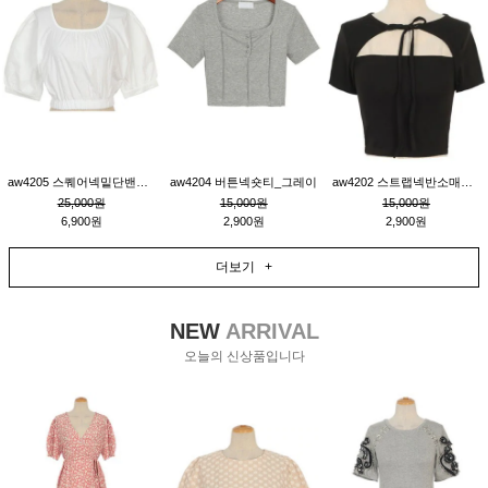
aw4205 스퀘어넥밑단밴딩숏블라우스_크림
aw4204 버튼넥숏티_그레이
aw4202 스트랩넥반소매숏티_블랙
25,000원
15,000원
15,000원
6,900원
2,900원
2,900원
더보기 +
NEW
ARRIVAL
오늘의 신상품입니다