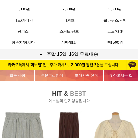
1,000원
2,000원
3,000원
니트/가디건
티셔츠
블라우스/남방
원피스
스커트/팬츠
코트/자켓
청바지/청치마
기타/잡화
땡! 500원
주말 15일, 16일 무료배송
필독 사항
주문취소정책
도매인증 신청
찾아오시는 길
HIT &
BEST
이노빌의 인기상품입니다