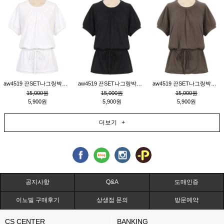
aw4519 끈SET나그랑박시티_크림
aw4519 끈SET나그랑박시티_블랙
aw4519 끈SET나그랑박시티_브라운
15,000원
15,000원
15,000원
5,900원
5,900원
5,900원
더보기 +
공지사항
Q&A
도매인증
이노빌 구매후기
상생점 문의
방문예약
CS CENTER
BANKING