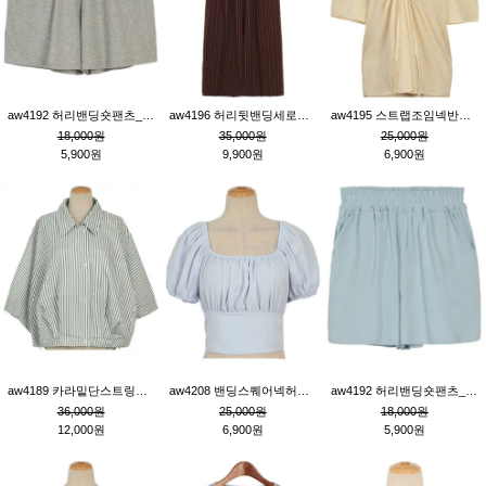
aw4192 허리밴딩숏팬츠_그레이
aw4196 허리뒷밴딩세로줄핀턱와이드팬츠_브라운
aw4195 스트랩조임넥반소매블라우스_연베이지
18,000원
35,000원
25,000원
5,900원
9,900원
6,900원
aw4189 카라밑단스트링세로줄오버핏블라우스_크림
aw4208 밴딩스퀘어넥허리뒷트임블라우스_블루
aw4192 허리밴딩숏팬츠_블루
36,000원
25,000원
18,000원
12,000원
6,900원
5,900원