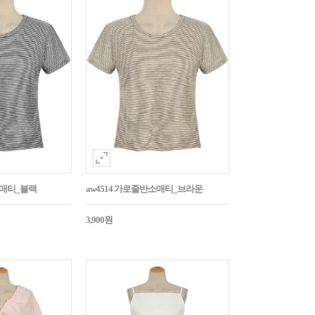
소매티_블랙
aw4514 가로줄반소매티_브라운
3,900원