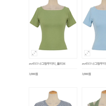
aw4515 나그랑무지티_올리브
aw4515 나그랑무
3,900원
3,900원