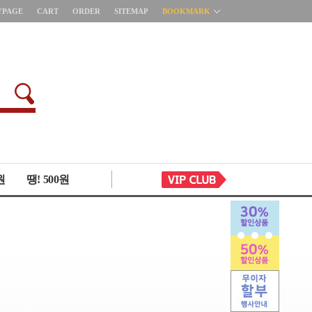
YPAGE
CART
ORDER
SITEMAP
BOOKMARK
원
땡! 500원