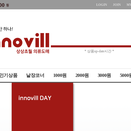
LOGIN
JOIN
M
* 상품up-date시간 *
* 주문취소 제한 *
인기상품
낱장코너
1000원
2000원
3000원
5000