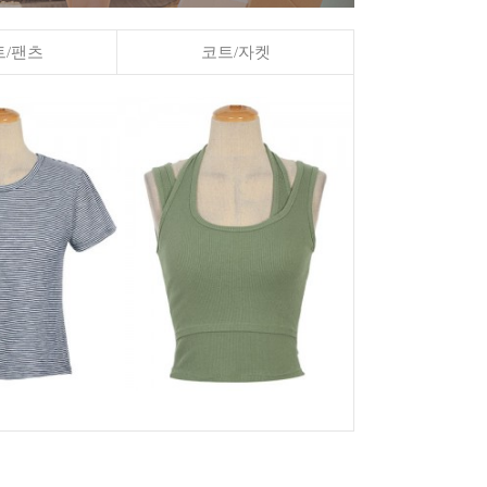
/팬츠
코트/자켓