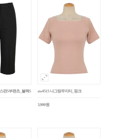
임스판5부팬츠_블랙S
aw4515 나그랑무지티_핑크
3,900원