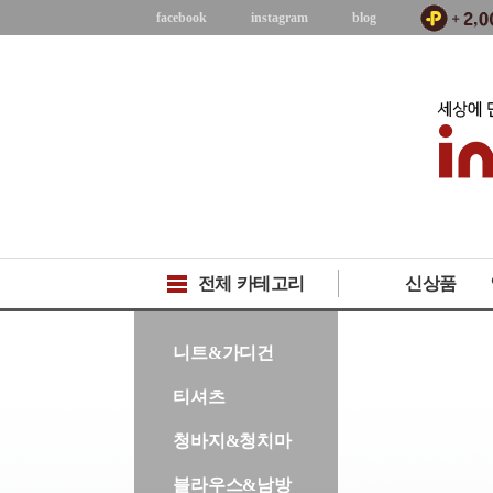
facebook
instagram
blog
전체 카테고리
신상품
-->
니트&가디건
티셔츠
청바지&청치마
블라우스&남방