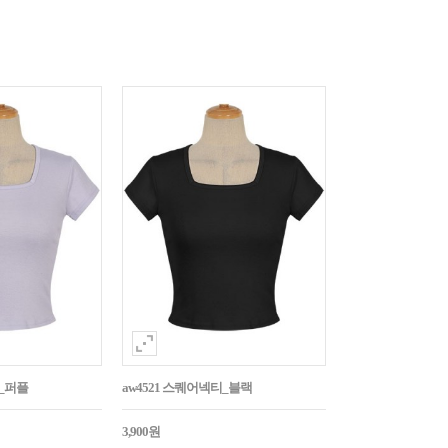
티_퍼플
aw4521 스퀘어넥티_블랙
3,900원