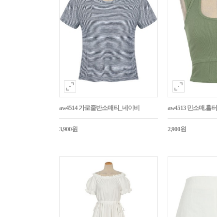
aw4514 가로줄반소매티_네이비
aw4513 민소매,
3,900원
2,900원