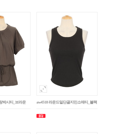
나그랑박시티_브라운
aw4518 라운드밑단골지민소매티_블랙