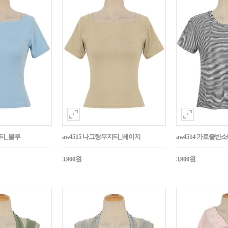
지티_블루
aw4515 나그랑무지티_베이지
aw4514 가로줄반
3,900원
3,900원