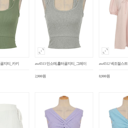
홀터골지티_카키
aw4513 민소매,홀터골지티_그레이
aw4512 넥조절
2,900원
8,900원