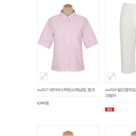
aw4517 세미바스락반소매남방_핑크
aw4516 밑단옆트
크림M
8,900원