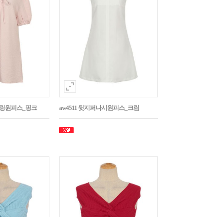
스트링원피스_핑크
aw4511 뒷지퍼나시원피스_크림