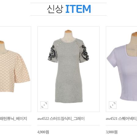
자수패턴튜닉_베이지
aw4522 스터드장식티_그레이
aw4521 스퀘어넥
4,900원
3,900원