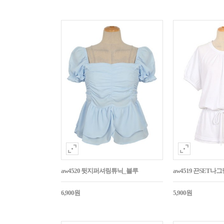
aw4520 뒷지퍼셔링튜닉_블루
aw4519 끈SET
6,900원
5,900원