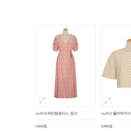
aw4524 패턴랩원피스_핑크
aw4523 플라워
9,900원
6,900원