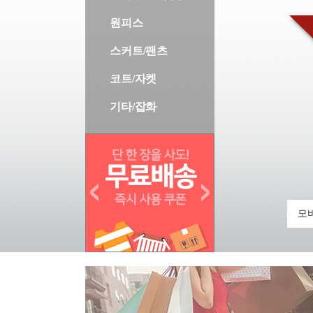
원피스
스커트/팬츠
코트/자켓
기타/잡화
모바