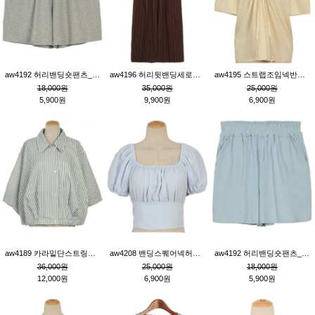
aw4192 허리밴딩숏팬츠_그레이
aw4196 허리뒷밴딩세로줄핀턱와이드팬츠_브라운
aw4195 스트랩조임넥반소매블라우스_연베이지
18,000원
35,000원
25,000원
5,900원
9,900원
6,900원
aw4189 카라밑단스트링세로줄오버핏블라우스_크림
aw4208 밴딩스퀘어넥허리뒷트임블라우스_블루
aw4192 허리밴딩숏팬츠_블루
36,000원
25,000원
18,000원
12,000원
6,900원
5,900원