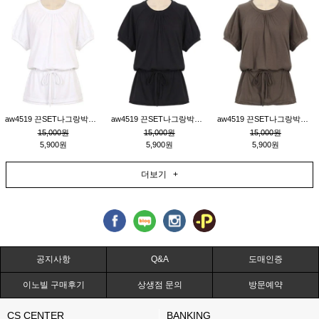
aw4519 끈SET나그랑박시티_크림
aw4519 끈SET나그랑박시티_블랙
aw4519 끈SET나그랑박시티_브라운
15,000원
15,000원
15,000원
5,900원
5,900원
5,900원
더보기 +
공지사항
Q&A
도매인증
이노빌 구매후기
상생점 문의
방문예약
CS CENTER
BANKING