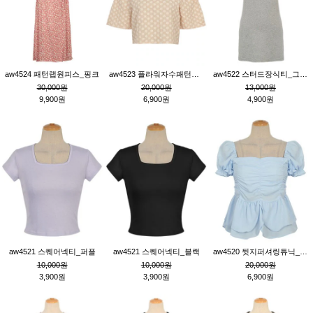
aw4524 패턴랩원피스_핑크
aw4523 플라워자수패턴튜닉_베이지
aw4522 스터드장식티_그레이
30,000원
20,000원
13,000원
9,900원
6,900원
4,900원
aw4521 스퀘어넥티_퍼플
aw4521 스퀘어넥티_블랙
aw4520 뒷지퍼셔링튜닉_블루
10,000원
10,000원
20,000원
3,900원
3,900원
6,900원