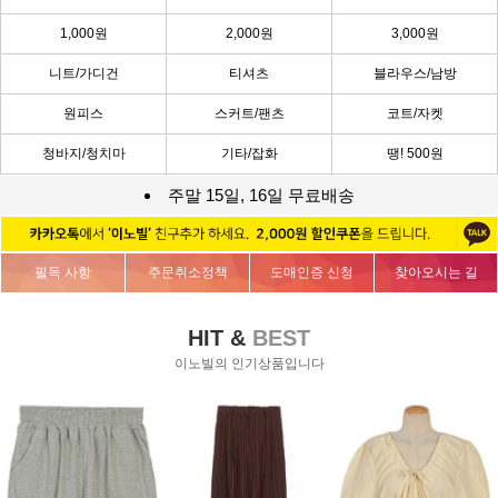
1,000원
2,000원
3,000원
니트/가디건
티셔츠
블라우스/남방
원피스
스커트/팬츠
코트/자켓
청바지/청치마
기타/잡화
땡! 500원
주말 15일, 16일 무료배송
필독 사항
주문취소정책
도매인증 신청
찾아오시는 길
HIT &
BEST
이노빌의 인기상품입니다