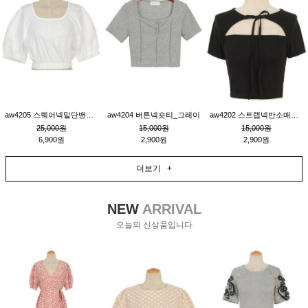
aw4205 스퀘어넥밑단밴딩숏블라우스_크림
aw4204 버튼넥숏티_그레이
aw4202 스트랩넥반소매숏티_블랙
25,000원
15,000원
15,000원
6,900원
2,900원
2,900원
더보기 +
NEW
ARRIVAL
오늘의 신상품입니다