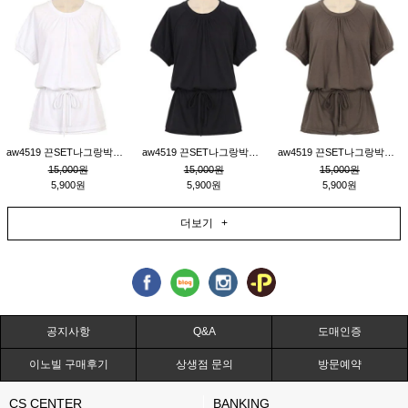
aw4519 끈SET나그랑박시티_크림
aw4519 끈SET나그랑박시티_블랙
aw4519 끈SET나그랑박시티_브라운
15,000원
15,000원
15,000원
5,900원
5,900원
5,900원
더보기 +
공지사항
Q&A
도매인증
이노빌 구매후기
상생점 문의
방문예약
CS CENTER
BANKING