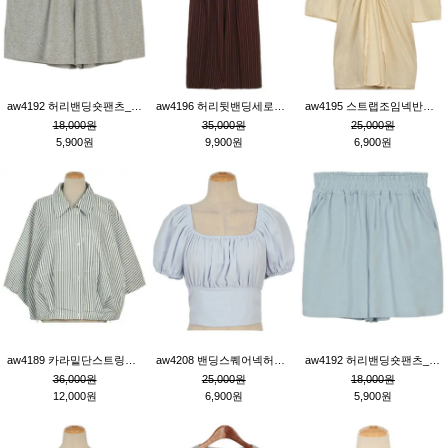
aw4192 허리밴딩숏팬츠_그레이
aw4196 허리뒷밴딩세로줄핀턱와이드팬츠_브라운
aw4195 스트랩조임넥반소매블라우스_연베이지
18,000원
35,000원
25,000원
5,900원
9,900원
6,900원
aw4189 카라밑단스트링세로줄오버핏블라우스_크림
aw4208 밴딩스퀘어넥허리뒷트임블라우스_블루
aw4192 허리밴딩숏팬츠_블루
36,000원
25,000원
18,000원
12,000원
6,900원
5,900원