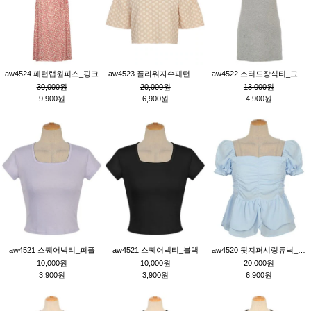
aw4524 패턴랩원피스_핑크
aw4523 플라워자수패턴튜닉_베이지
aw4522 스터드장식티_그레이
30,000원
20,000원
13,000원
9,900원
6,900원
4,900원
aw4521 스퀘어넥티_퍼플
aw4521 스퀘어넥티_블랙
aw4520 뒷지퍼셔링튜닉_블루
10,000원
10,000원
20,000원
3,900원
3,900원
6,900원