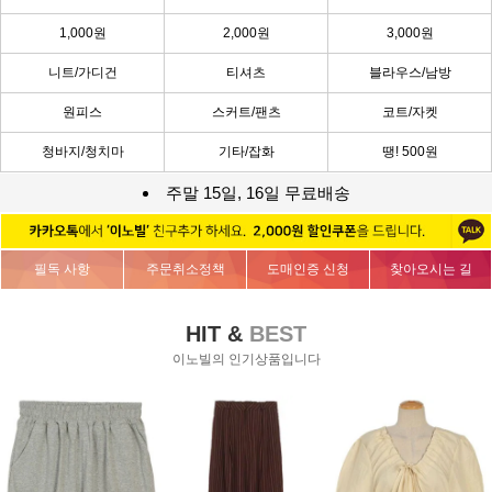
1,000원
2,000원
3,000원
니트/가디건
티셔츠
블라우스/남방
원피스
스커트/팬츠
코트/자켓
청바지/청치마
기타/잡화
땡! 500원
주말 15일, 16일 무료배송
필독 사항
주문취소정책
도매인증 신청
찾아오시는 길
HIT &
BEST
이노빌의 인기상품입니다