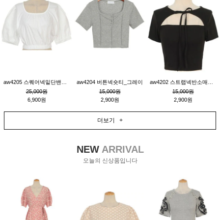
aw4205 스퀘어넥밑단밴딩숏블라우스_크림
aw4204 버튼넥숏티_그레이
aw4202 스트랩넥반소매숏티_블랙
25,000원
15,000원
15,000원
6,900원
2,900원
2,900원
더보기 +
NEW
ARRIVAL
오늘의 신상품입니다