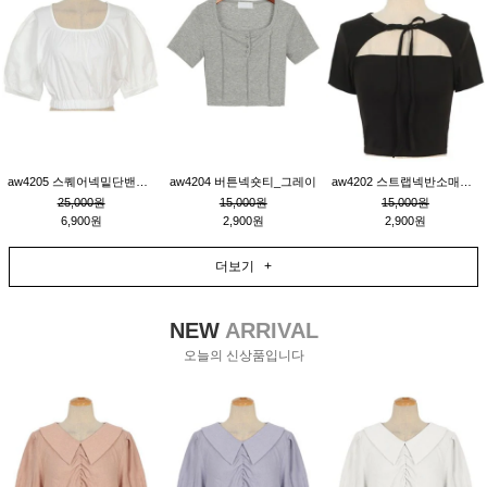
aw4205 스퀘어넥밑단밴딩숏블라우스_크림
aw4204 버튼넥숏티_그레이
aw4202 스트랩넥반소매숏티_블랙
25,000원
15,000원
15,000원
6,900원
2,900원
2,900원
더보기 +
NEW
ARRIVAL
오늘의 신상품입니다