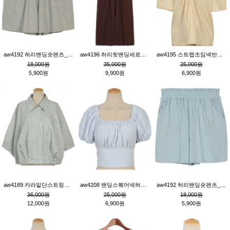
aw4192 허리밴딩숏팬츠_그레이
aw4196 허리뒷밴딩세로줄핀턱와이드팬츠_브라운
aw4195 스트랩조임넥반소매블라우스_연베이지
18,000원
35,000원
25,000원
5,900원
9,900원
6,900원
aw4189 카라밑단스트링세로줄오버핏블라우스_크림
aw4208 밴딩스퀘어넥허리뒷트임블라우스_블루
aw4192 허리밴딩숏팬츠_블루
36,000원
25,000원
18,000원
12,000원
6,900원
5,900원