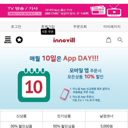
로그인
회원가입
주문조회
마이페이지
6종 쿠폰
신상품
인기상품
낱장코너
30% 할인상품
50% 할인상품
5,000원