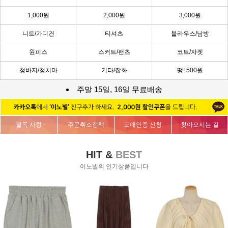
1,000원
2,000원
3,000원
니트/가디건
티셔츠
블라우스/남방
원피스
스커트/팬츠
코트/자켓
청바지/청치마
기타/잡화
땡! 500원
주말 15일, 16일 무료배송
필독 사항
주문취소정책
도매인증 신청
찾아오시는 길
HIT &
BEST
이노빌의 인기상품입니다