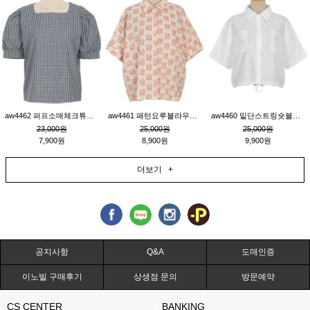
aw4462 퍼프소매체크튜닉_네이비
aw4461 패턴요루블라우스_연베이지
aw4460 밑단스트링숏블라우스_크림
23,000원
25,000원
25,000원
7,900원
8,900원
9,900원
더보기 +
공지사항
Q&A
도매인증
이노빌 구매후기
상생점 문의
방문예약
CS CENTER
BANKING