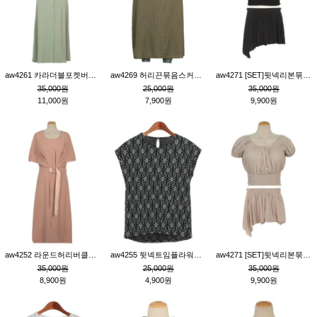
aw4261 카라더블포켓버튼원피스_카키
aw4269 허리끈묶음스커트_카키
aw4271 [SET]뒷넥리본묶음부분밴딩숏블라우스&허리밴딩스커트팬츠_블랙
35,000원
25,000원
35,000원
11,000원
7,900원
9,900원
aw4252 라운드허리버클원피스_핑크
aw4255 뒷넥트임플라워패턴티_블랙
aw4271 [SET]뒷넥리본묶음부분밴딩숏블라우스&허리밴딩스커트팬츠_베이지
35,000원
25,000원
35,000원
8,900원
4,900원
9,900원