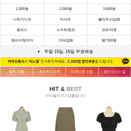
1,000원
2,000원
3,000원
니트/가디건
티셔츠
블라우스/남방
원피스
스커트/팬츠
코트/자켓
청바지/청치마
기타/잡화
땡! 500원
주말 15일, 16일 무료배송
필독 사항
주문취소정책
도매인증 신청
찾아오시는 길
HIT &
BEST
이노빌의 인기상품입니다