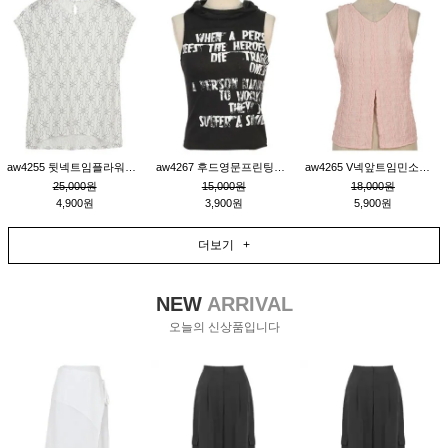
aw4255 뒷넥트임플라워패턴티_크림
aw4267 후드영문프린팅민소매티_블랙
aw4265 V넥앞트임민소매티블라우스_핑크
25,000원
15,000원
18,000원
4,900원
3,900원
5,900원
더보기 +
NEW
ARRIVAL
오늘의 신상품입니다