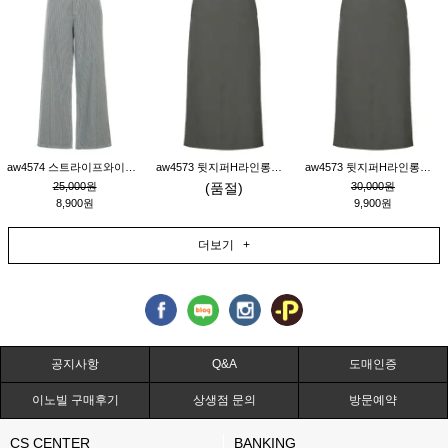
aw4574 스트라이프와이드팬츠_챠콜M
aw4573 뒷지퍼H라인롱스커트_연고동M
aw4573 뒷지퍼H라인롱스커트_연고동S
25,000원
(품절)
30,000원
8,900원
9,900원
더보기 +
공지사항
Q&A
도매인증
이노빌 구매후기
상생점 문의
방문예약
CS CENTER
BANKING