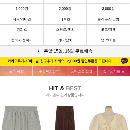
1,000원
2,000원
3,000원
니트/가디건
티셔츠
블라우스/남방
원피스
스커트/팬츠
코트/자켓
청바지/청치마
기타/잡화
땡! 500원
주말 15일, 16일 무료배송
필독 사항
주문취소정책
도매인증 신청
찾아오시는 길
HIT &
BEST
이노빌의 인기상품입니다