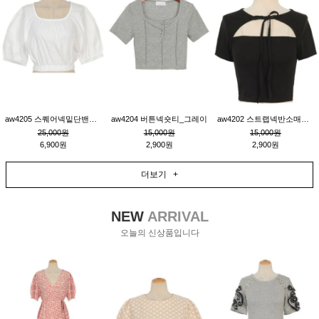
aw4205 스퀘어넥밑단밴딩숏블라우스_크림
aw4204 버튼넥숏티_그레이
aw4202 스트랩넥반소매숏티_블랙
25,000원
15,000원
15,000원
6,900원
2,900원
2,900원
더보기 +
NEW
ARRIVAL
오늘의 신상품입니다