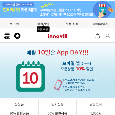
로그인
회원가입
주문조회
마이페이지
6종 쿠폰
신상품
인기상품
낱장코너
30% 할인상품
50% 할인상품
5,000원