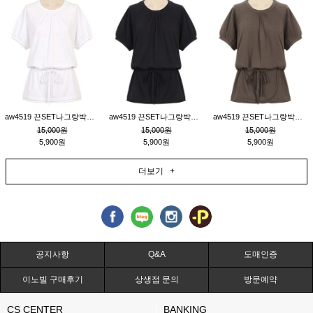
aw4519 끈SET나그랑박시티_크림
aw4519 끈SET나그랑박시티_블랙
aw4519 끈SET나그랑박시티_브라운
15,000원
15,000원
15,000원
5,900원
5,900원
5,900원
더보기 +
공지사항
Q&A
도매인증
이노빌 구매후기
상생점 문의
방문예약
CS CENTER
BANKING