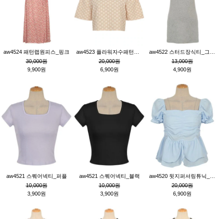
aw4524 패턴랩원피스_핑크
aw4523 플라워자수패턴튜닉_베이지
aw4522 스터드장식티_그레이
30,000원
20,000원
13,000원
9,900원
6,900원
4,900원
aw4521 스퀘어넥티_퍼플
aw4521 스퀘어넥티_블랙
aw4520 뒷지퍼셔링튜닉_블루
10,000원
10,000원
20,000원
3,900원
3,900원
6,900원