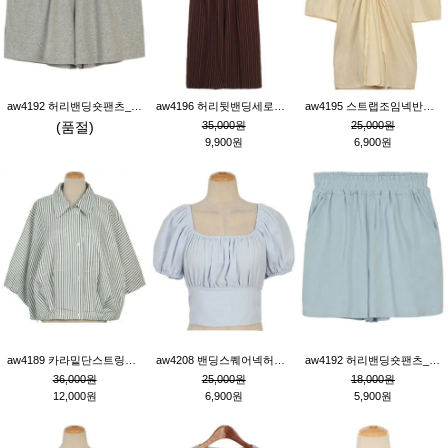
aw4192 허리밴딩숏팬츠_그레이
aw4196 허리뒷밴딩세로줄핀턱와이드팬츠_브라운
aw4195 스트랩조임넥반소매블라우스_연베이지
(품절)
35,000원
25,000원
9,900원
6,900원
aw4189 카라밑단스트링세로줄오버핏블라우스_크림
aw4208 밴딩스퀘어넥허리뒷트임블라우스_블루
aw4192 허리밴딩숏팬츠_블루
36,000원
25,000원
18,000원
12,000원
6,900원
5,900원