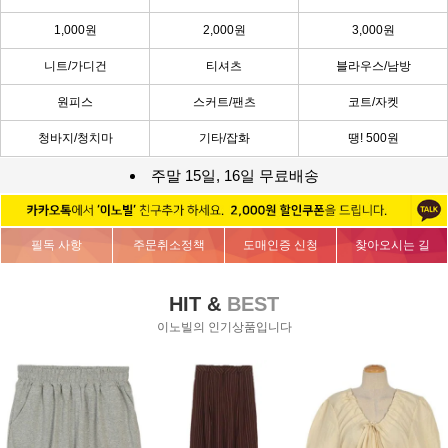
1,000원
2,000원
3,000원
니트/가디건
티셔츠
블라우스/남방
원피스
스커트/팬츠
코트/자켓
청바지/청치마
기타/잡화
땡! 500원
주말 15일, 16일 무료배송
필독 사항
주문취소정책
도매인증 신청
찾아오시는 길
HIT &
BEST
이노빌의 인기상품입니다