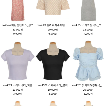
aw4524 패턴랩원피스_핑크
aw4523 플라워자수패턴튜닉_베이지
aw4522 스터드장식티_그레이
30,000원
20,000원
13,000원
9,900원
6,900원
4,900원
aw4521 스퀘어넥티_퍼플
aw4521 스퀘어넥티_블랙
aw4520 뒷지퍼셔링튜닉_블루
10,000원
10,000원
20,000원
3,900원
3,900원
6,900원