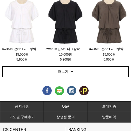
aw4519 끈SET나그랑박시티_크림
aw4519 끈SET나그랑박시티_블랙
aw4519 끈SET나그랑박시티_브라운
15,000원
15,000원
15,000원
5,900원
5,900원
5,900원
더보기 +
공지사항
Q&A
도매인증
이노빌 구매후기
상생점 문의
방문예약
CS CENTER
BANKING