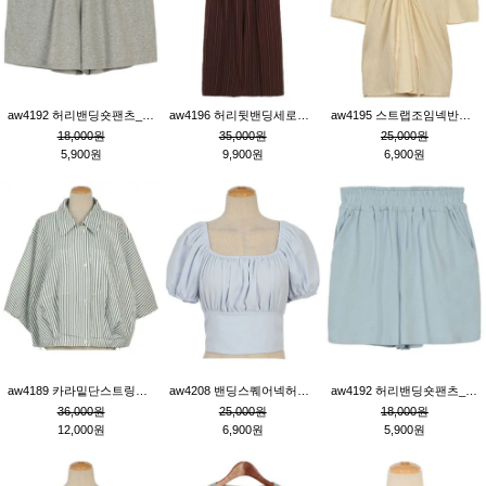
aw4192 허리밴딩숏팬츠_그레이
aw4196 허리뒷밴딩세로줄핀턱와이드팬츠_브라운
aw4195 스트랩조임넥반소매블라우스_연베이지
18,000원
35,000원
25,000원
5,900원
9,900원
6,900원
aw4189 카라밑단스트링세로줄오버핏블라우스_크림
aw4208 밴딩스퀘어넥허리뒷트임블라우스_블루
aw4192 허리밴딩숏팬츠_블루
36,000원
25,000원
18,000원
12,000원
6,900원
5,900원