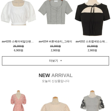
aw4205 스퀘어넥밑단밴딩숏블라우스_크림
aw4204 버튼넥숏티_그레이
aw4202 스트랩넥반소매숏티_블랙
25,000원
15,000원
15,000원
6,900원
2,900원
2,900원
더보기 +
NEW
ARRIVAL
오늘의 신상품입니다