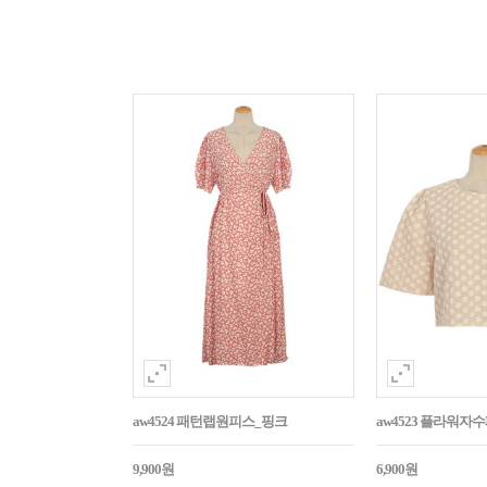
aw4524 패턴랩원피스_핑크
aw4523 플라워
9,900원
6,900원