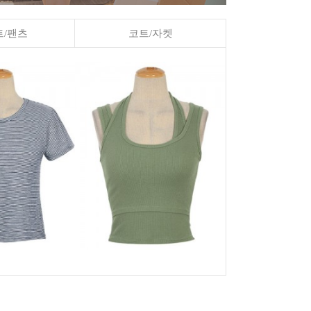
/팬츠
코트/자켓