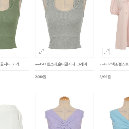
홀터골지티_카키
aw4513 민소매,홀터골지티_그레이
aw4512 넥조절
2,900원
8,900원