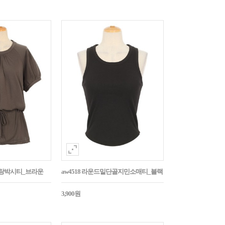
나그랑박시티_브라운
aw4518 라운드밑단골지민소매티_블랙
3,900원