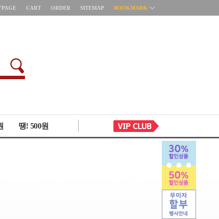
YPAGE
CART
ORDER
SITEMAP
BOOKMARK
원
땡! 500원