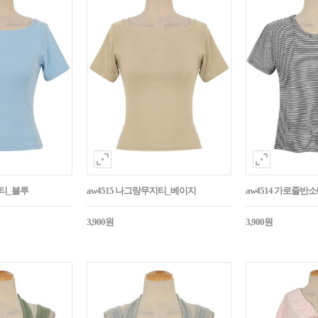
지티_블루
aw4515 나그랑무지티_베이지
aw4514 가로줄반
3,900원
3,900원