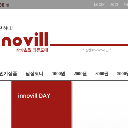
LOGIN
JOIN
M
* 주문취소 제한 *
* 상품up-date시간 *
인기상품
낱장코너
1000원
2000원
3000원
5000