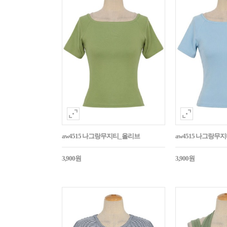
aw4515 나그랑무지티_올리브
aw4515 나그랑무
3,900원
3,900원