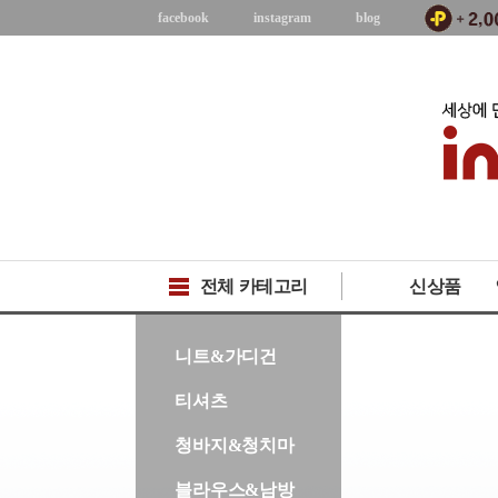
facebook
instagram
blog
전체 카테고리
신상품
-->
니트&가디건
티셔츠
청바지&청치마
블라우스&남방