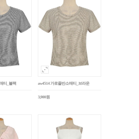
소매티_블랙
aw4514 가로줄반소매티_브라운
3,900원