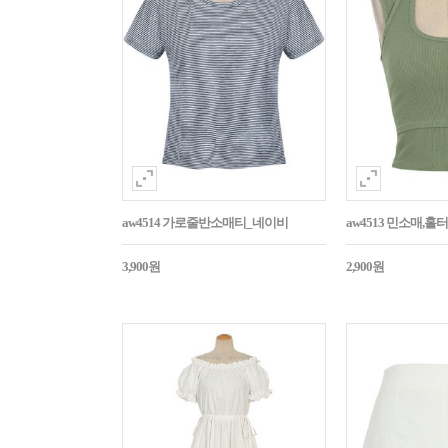
aw4514 가로줄반소매티_네이비
aw4513 민소매,
3,900원
2,900원