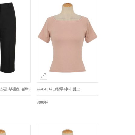
임스판5부팬츠_블랙S
aw4515 나그랑무지티_핑크
3,900원