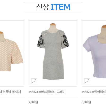
자수패턴튜닉_베이지
aw4522 스터드장식티_그레이
aw4521 스퀘어넥
4,900원
3,900원