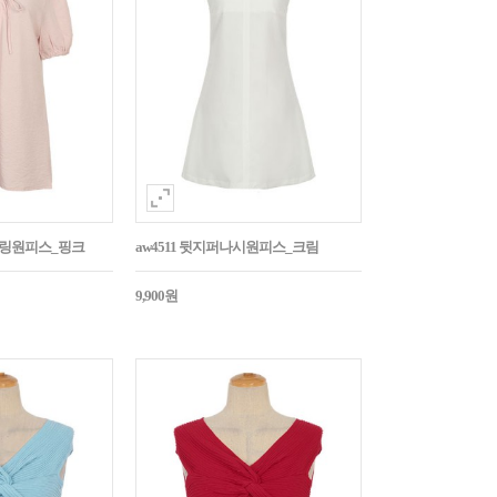
스트링원피스_핑크
aw4511 뒷지퍼나시원피스_크림
9,900원