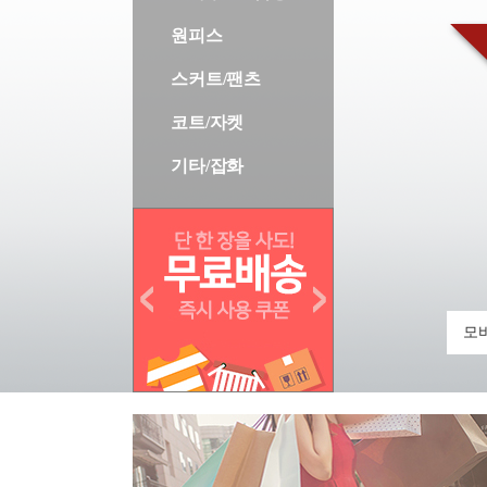
원피스
스커트/팬츠
코트/자켓
기타/잡화
모바