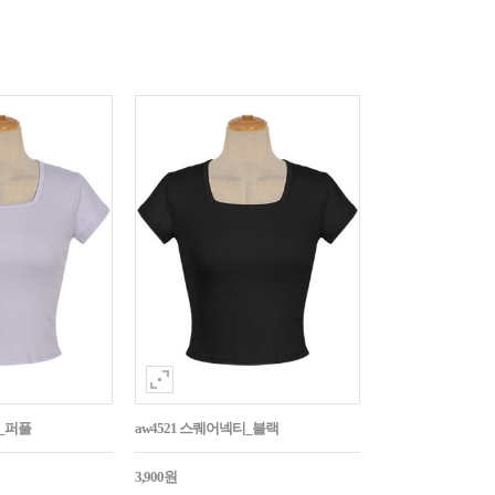
티_퍼플
aw4521 스퀘어넥티_블랙
3,900원