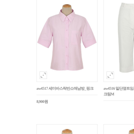
aw4517 세미바스락반소매남방_핑크
aw4516 밑단옆트
크림M
8,900원