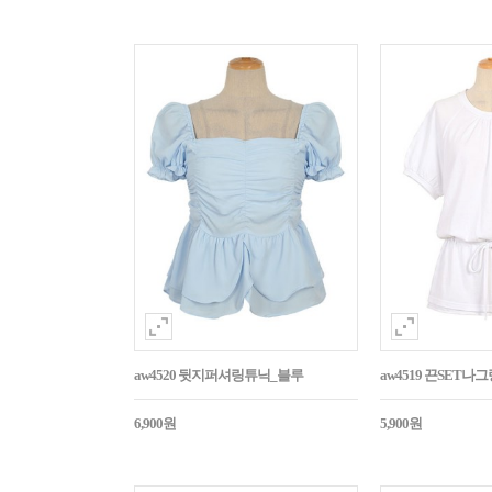
aw4520 뒷지퍼셔링튜닉_블루
aw4519 끈SET
6,900원
5,900원