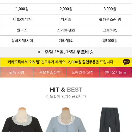
1,000원
2,000원
3,000원
니트/가디건
티셔츠
블라우스/남방
원피스
스커트/팬츠
코트/자켓
청바지/청치마
기타/잡화
땡! 500원
주말 15일, 16일 무료배송
필독 사항
주문취소정책
도매인증 신청
찾아오시는 길
HIT &
BEST
이노빌의 인기상품입니다