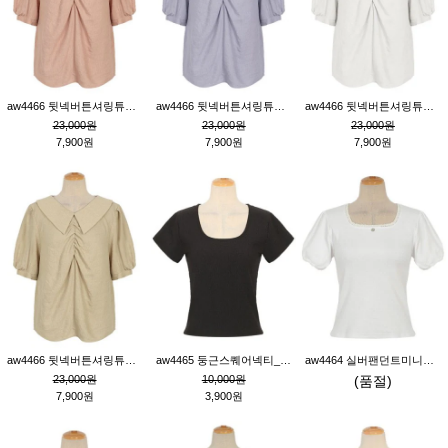
aw4466 뒷넥버튼셔링튜닉_핑크
aw4466 뒷넥버튼셔링튜닉_퍼플
aw4466 뒷넥버튼셔링튜닉_크림
23,000원
23,000원
23,000원
7,900원
7,900원
7,900원
aw4466 뒷넥버튼셔링튜닉_베이지
aw4465 둥근스퀘어넥티_블랙
aw4464 실버팬던트미니레이스티_크림
23,000원
10,000원
(품절)
7,900원
3,900원