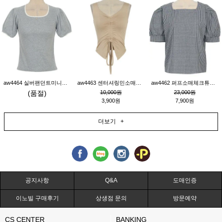
aw4464 실버팬던트미니레이스티_그레이
aw4463 센터셔링민소매티_베이지
aw4462 퍼프소매체크튜닉_네이비
(품절)
10,000원
23,000원
3,900원
7,900원
더보기 +
공지사항
Q&A
도매인증
이노빌 구매후기
상생점 문의
방문예약
CS CENTER
BANKING