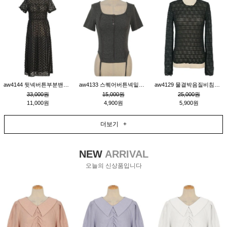
aw4144 뒷넥버튼부분밴딩레이어드비침원피스_블랙
aw4133 스퀘어버튼넥밑단줄잔골지환편티_챠콜
aw4129 물결박음질비침스판티_블랙
33,000원
15,000원
25,000원
11,000원
4,900원
5,900원
더보기 +
NEW
ARRIVAL
오늘의 신상품입니다