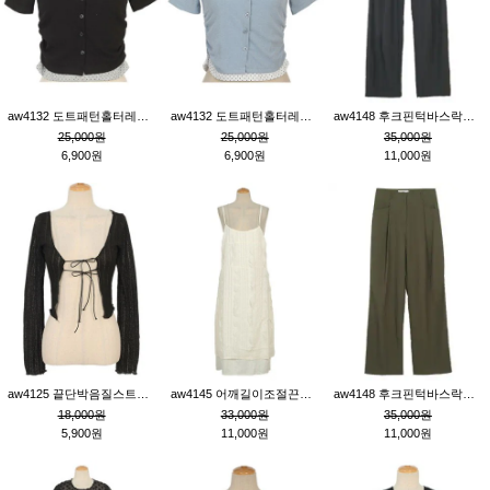
aw4132 도트패턴홀터레이어드St잔골지티_블랙
aw4132 도트패턴홀터레이어드St잔골지티_블루
aw4148 후크핀턱바스락팬츠_챠콜S
25,000원
25,000원
35,000원
6,900원
6,900원
11,000원
aw4125 끝단박음질스트랩오픈환편니트가디건_블랙
aw4145 어깨길이조절끈나시레이스러플원피스_아이보리
aw4148 후크핀턱바스락팬츠_카키M
18,000원
33,000원
35,000원
5,900원
11,000원
11,000원