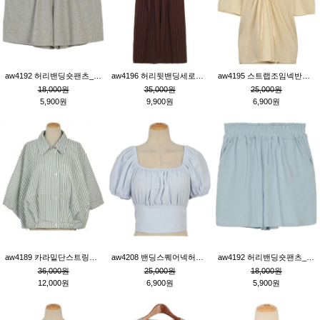
aw4192 허리밴딩숏팬츠_그레이
aw4196 허리뒷밴딩세로줄핀턱와이드팬츠_브라운
aw4195 스트랩조임넥반소매블라우스_연베이지
18,000원
35,000원
25,000원
5,900원
9,900원
6,900원
aw4189 카라밑단스트링세로줄오버핏블라우스_크림
aw4208 밴딩스퀘어넥허리뒷트임블라우스_블루
aw4192 허리밴딩숏팬츠_블루
36,000원
25,000원
18,000원
12,000원
6,900원
5,900원