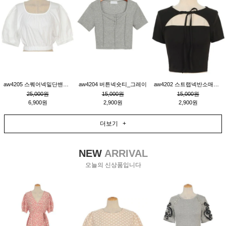
aw4205 스퀘어넥밑단밴딩숏블라우스_크림
aw4204 버튼넥숏티_그레이
aw4202 스트랩넥반소매숏티_블랙
25,000원
15,000원
15,000원
6,900원
2,900원
2,900원
더보기 +
NEW
ARRIVAL
오늘의 신상품입니다