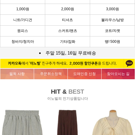
1,000원
2,000원
3,000원
니트/가디건
티셔츠
블라우스/남방
원피스
스커트/팬츠
코트/자켓
청바지/청치마
기타/잡화
땡! 500원
주말 15일, 16일 무료배송
필독 사항
주문취소정책
도매인증 신청
찾아오시는 길
HIT &
BEST
이노빌의 인기상품입니다