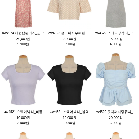
aw4524 패턴랩원피스_핑크
aw4523 플라워자수패턴튜닉_베이지
aw4522 스터드장식티_그레이
30,000원
20,000원
13,000원
9,900원
6,900원
4,900원
aw4521 스퀘어넥티_퍼플
aw4521 스퀘어넥티_블랙
aw4520 뒷지퍼셔링튜닉_블루
10,000원
10,000원
20,000원
3,900원
3,900원
6,900원