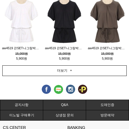
aw4519 끈SET나그랑박시티_크림
aw4519 끈SET나그랑박시티_블랙
aw4519 끈SET나그랑박시티_브라운
15,000원
15,000원
15,000원
5,900원
5,900원
5,900원
더보기 +
공지사항
Q&A
도매인증
이노빌 구매후기
상생점 문의
방문예약
CS CENTER
BANKING