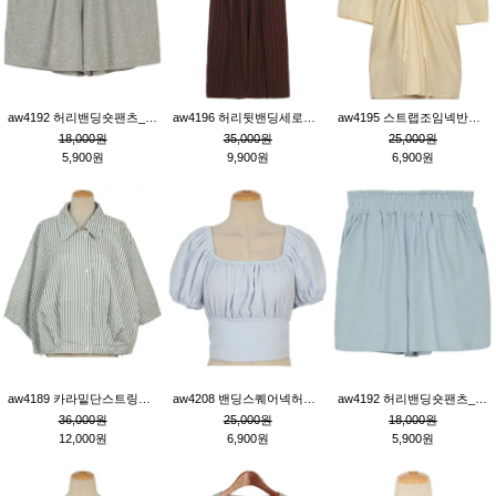
aw4192 허리밴딩숏팬츠_그레이
aw4196 허리뒷밴딩세로줄핀턱와이드팬츠_브라운
aw4195 스트랩조임넥반소매블라우스_연베이지
18,000원
35,000원
25,000원
5,900원
9,900원
6,900원
aw4189 카라밑단스트링세로줄오버핏블라우스_크림
aw4208 밴딩스퀘어넥허리뒷트임블라우스_블루
aw4192 허리밴딩숏팬츠_블루
36,000원
25,000원
18,000원
12,000원
6,900원
5,900원