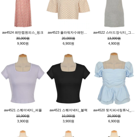
aw4524 패턴랩원피스_핑크
aw4523 플라워자수패턴튜닉_베이지
aw4522 스터드장식티_그레이
30,000원
20,000원
13,000원
9,900원
6,900원
4,900원
aw4521 스퀘어넥티_퍼플
aw4521 스퀘어넥티_블랙
aw4520 뒷지퍼셔링튜닉_블루
10,000원
10,000원
20,000원
3,900원
3,900원
6,900원