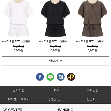
aw4519 끈SET나그랑박시티_크림
aw4519 끈SET나그랑박시티_블랙
aw4519 끈SET나그랑박시티_브라운
15,000원
15,000원
15,000원
5,900원
5,900원
5,900원
더보기 +
공지사항
Q&A
도매인증
이노빌 구매후기
상생점 문의
방문예약
CS CENTER
BANKING