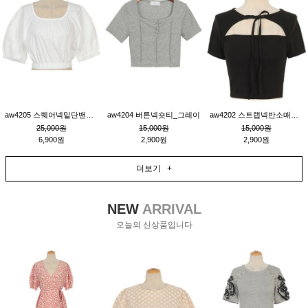
aw4205 스퀘어넥밑단밴딩숏블라우스_크림
aw4204 버튼넥숏티_그레이
aw4202 스트랩넥반소매숏티_블랙
25,000원
15,000원
15,000원
6,900원
2,900원
2,900원
더보기 +
NEW
ARRIVAL
오늘의 신상품입니다