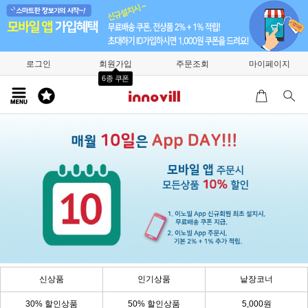
로그인
회원가입
주문조회
마이페이지
6종 쿠폰
신상품
인기상품
낱장코너
30% 할인상품
50% 할인상품
5,000원