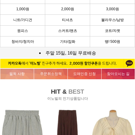
1,000원
2,000원
3,000원
니트/가디건
티셔츠
블라우스/남방
원피스
스커트/팬츠
코트/자켓
청바지/청치마
기타/잡화
땡! 500원
주말 15일, 16일 무료배송
필독 사항
주문취소정책
도매인증 신청
찾아오시는 길
HIT &
BEST
이노빌의 인기상품입니다