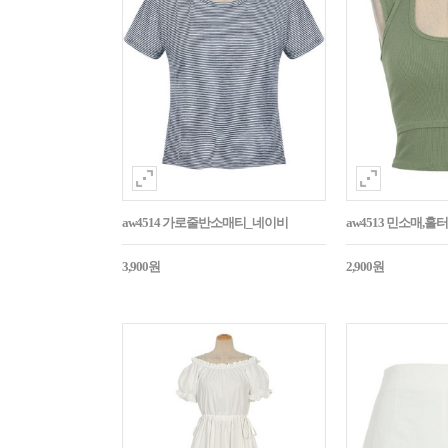
aw4514 가로줄반소매티_네이비
aw4513 민소매,
3,900원
2,900원