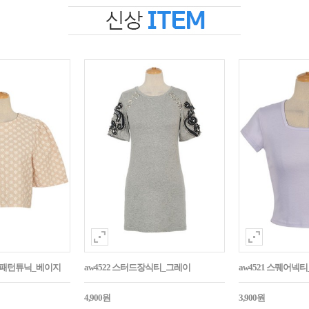
자수패턴튜닉_베이지
aw4522 스터드장식티_그레이
aw4521 스퀘어넥
4,900원
3,900원