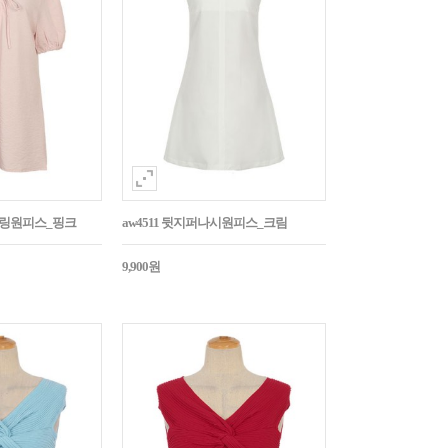
스트링원피스_핑크
aw4511 뒷지퍼나시원피스_크림
9,900원