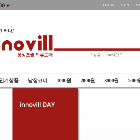
LOGIN
JOIN
M
* 상품up-date시간 *
* 주문취소 제한 *
인기상품
낱장코너
1000원
2000원
3000원
5000