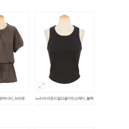
나그랑박시티_브라운
aw4518 라운드밑단골지민소매티_블랙