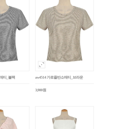
소매티_블랙
aw4514 가로줄반소매티_브라운
3,900원