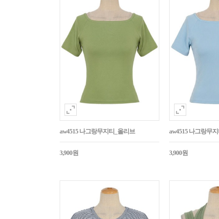
aw4515 나그랑무지티_올리브
aw4515 나그랑무
3,900원
3,900원