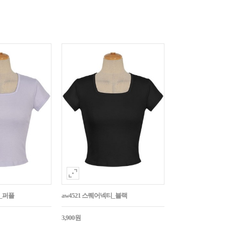
티_퍼플
aw4521 스퀘어넥티_블랙
3,900원