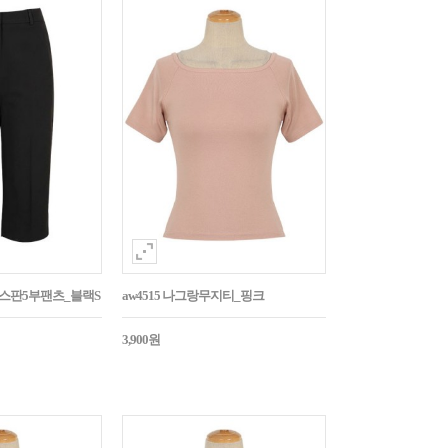
임스판5부팬츠_블랙S
aw4515 나그랑무지티_핑크
3,900원