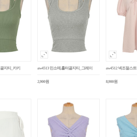
홀터골지티_카키
aw4513 민소매,홀터골지티_그레이
aw4512 넥조절
2,900원
8,900원