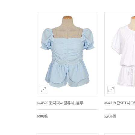
aw4520 뒷지퍼셔링튜닉_블루
aw4519 끈SET
6,900원
5,900원