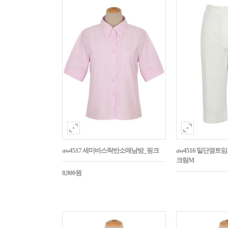
aw4517 세미바스락반소매남방_핑크
aw4516 밑단옆트
크림M
8,900원