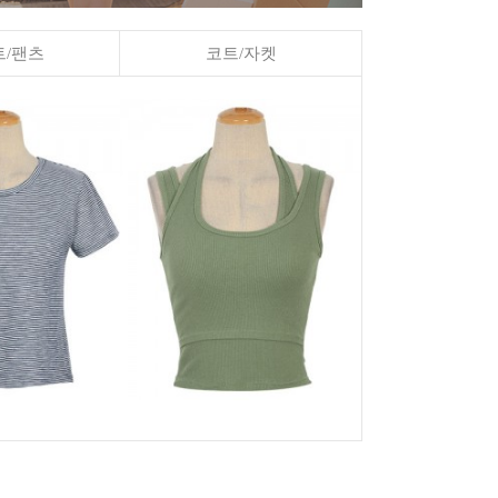
/팬츠
코트/자켓