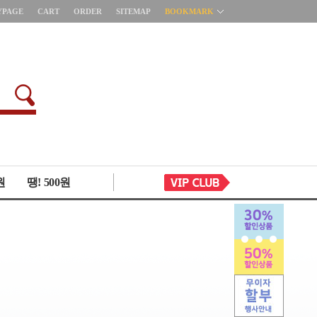
YPAGE
CART
ORDER
SITEMAP
BOOKMARK
원
땡! 500원