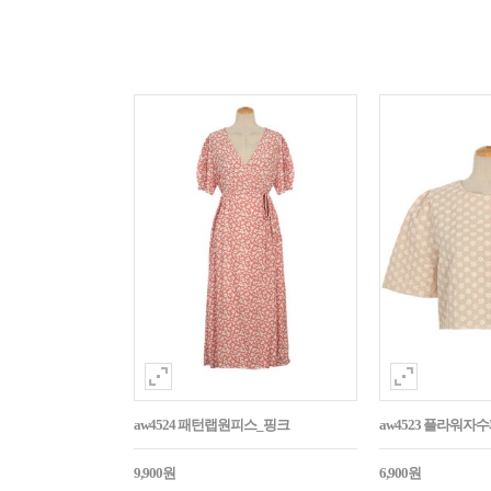
aw4524 패턴랩원피스_핑크
aw4523 플라워
9,900원
6,900원