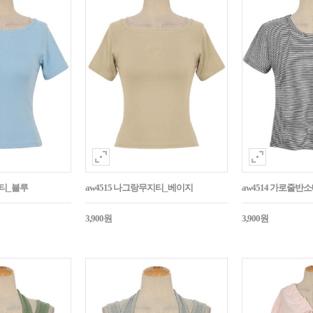
지티_블루
aw4515 나그랑무지티_베이지
aw4514 가로줄반
3,900원
3,900원