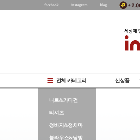
facebook
instagram
blog
전체 카테고리
신상품
-->
니트&가디건
티셔츠
청바지&청치마
블라우스&남방