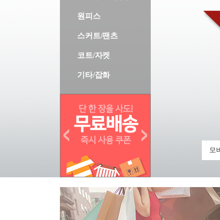
원피스
스커트/팬츠
코트/자켓
기타/잡화
모바