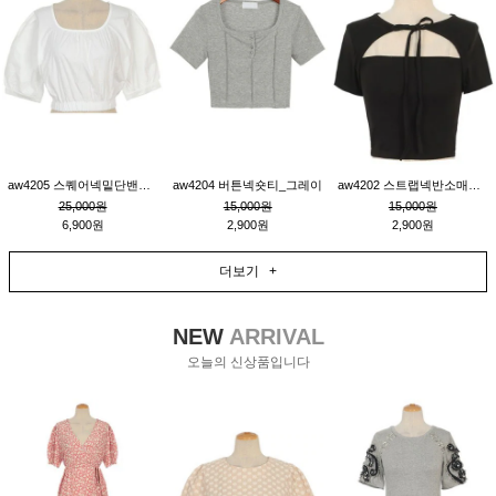
aw4205 스퀘어넥밑단밴딩숏블라우스_크림
aw4204 버튼넥숏티_그레이
aw4202 스트랩넥반소매숏티_블랙
25,000원
15,000원
15,000원
6,900원
2,900원
2,900원
더보기 +
NEW
ARRIVAL
오늘의 신상품입니다