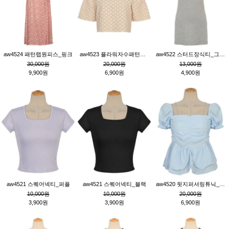
aw4524 패턴랩원피스_핑크
aw4523 플라워자수패턴튜닉_베이지
aw4522 스터드장식티_그레이
30,000원
20,000원
13,000원
9,900원
6,900원
4,900원
aw4521 스퀘어넥티_퍼플
aw4521 스퀘어넥티_블랙
aw4520 뒷지퍼셔링튜닉_블루
10,000원
10,000원
20,000원
3,900원
3,900원
6,900원