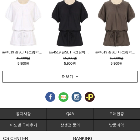
aw4519 끈SET나그랑박시티_크림
aw4519 끈SET나그랑박시티_블랙
aw4519 끈SET나그랑박시티_브라운
15,000원
15,000원
15,000원
5,900원
5,900원
5,900원
더보기 +
공지사항
Q&A
도매인증
이노빌 구매후기
상생점 문의
방문예약
CS CENTER
BANKING