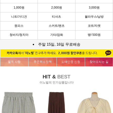
1,000원
2,000원
3,000원
니트/가디건
티셔츠
블라우스/남방
원피스
스커트/팬츠
코트/자켓
청바지/청치마
기타/잡화
땡! 500원
주말 15일, 16일 무료배송
필독 사항
주문취소정책
도매인증 신청
찾아오시는 길
HIT &
BEST
이노빌의 인기상품입니다