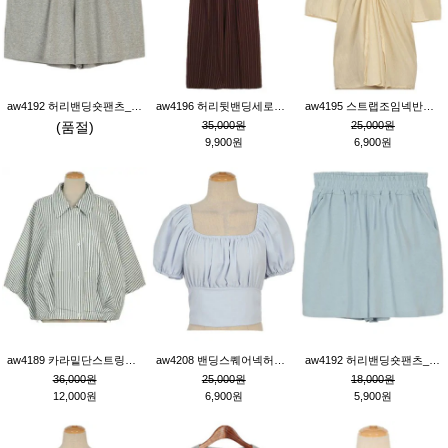
aw4192 허리밴딩숏팬츠_그레이
aw4196 허리뒷밴딩세로줄핀턱와이드팬츠_브라운
aw4195 스트랩조임넥반소매블라우스_연베이지
(품절)
35,000원
25,000원
9,900원
6,900원
aw4189 카라밑단스트링세로줄오버핏블라우스_크림
aw4208 밴딩스퀘어넥허리뒷트임블라우스_블루
aw4192 허리밴딩숏팬츠_블루
36,000원
25,000원
18,000원
12,000원
6,900원
5,900원