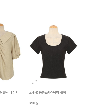
튼셔링튜닉_베이지
aw4465 둥근스퀘어넥티_블랙
3,900원