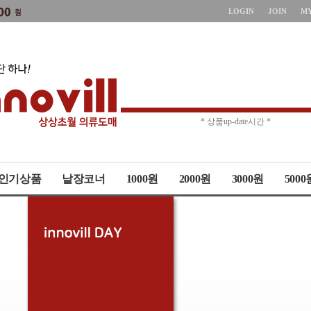
LOGIN
JOIN
M
* 주문취소 제한 *
* 상품up-date시간 *
인기상품
낱장코너
1000원
2000원
3000원
5000