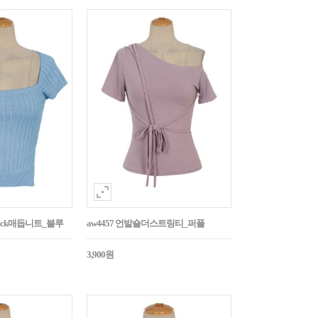
Back매듭니트_블루
aw4457 언발숄더스트링티_퍼플
3,900원