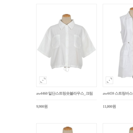
aw4460 밑단스트링숏블라우스_크림
aw4459 스트링
9,900원
11,000원