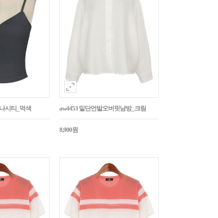
트나시티_먹색
aw4453 밑단언발오버핏남방_크림
8,900원