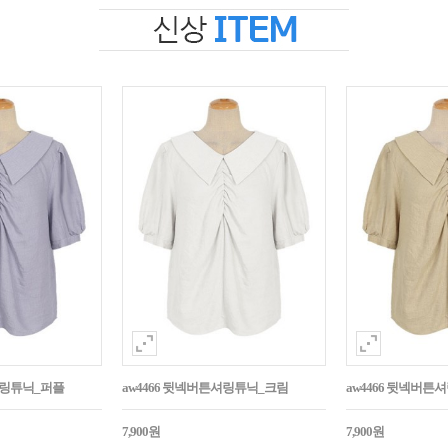
셔링튜닉_퍼플
aw4466 뒷넥버튼셔링튜닉_크림
aw4466 뒷넥버
7,900원
7,900원