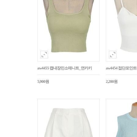
aw4455 캡내장민소매니트_연카키
aw4454 접단포인
5,900원
2,200원