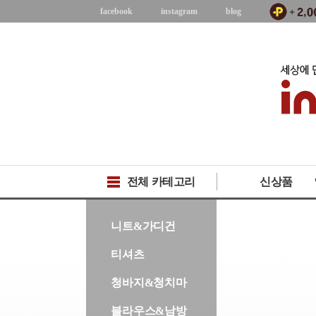
facebook
instagram
blog
전체 카테고리
신상품
-->
니트&가디건
티셔츠
청바지&청치마
블라우스&남방