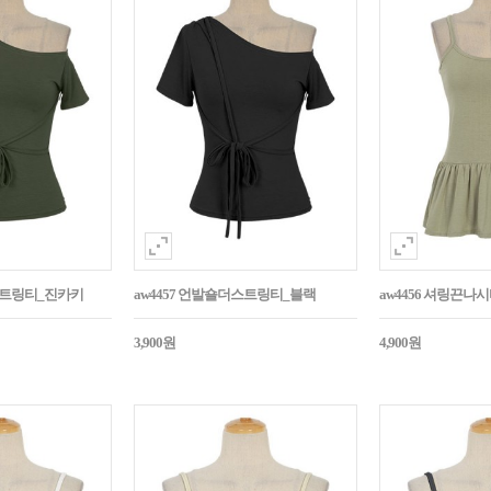
더스트링티_진카키
aw4457 언발숄더스트링티_블랙
aw4456 셔링끈나
3,900원
4,900원