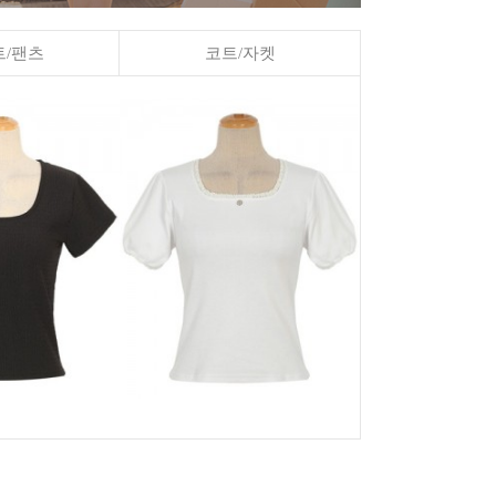
/팬츠
코트/자켓