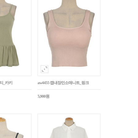
시티_카키
aw4455 캡내장민소매니트_핑크
5,900원