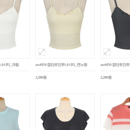
트나시티_크림
aw4454 접단포인트나시티_연노랑
aw4454 접단포인
2,200원
2,200원