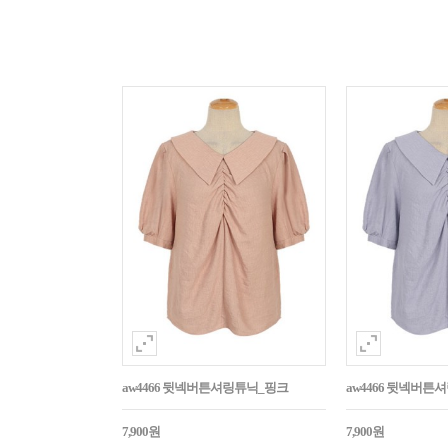
aw4466 뒷넥버튼셔링튜닉_핑크
aw4466 뒷넥버튼
7,900원
7,900원