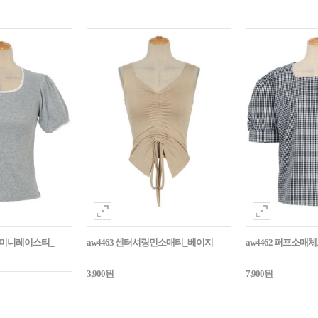
던트미니레이스티_
aw4463 센터셔링민소매티_베이지
aw4462 퍼프소
3,900원
7,900원