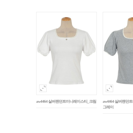
aw4464 실버팬던트미니레이스티_크림
aw4464 실버팬
그레이