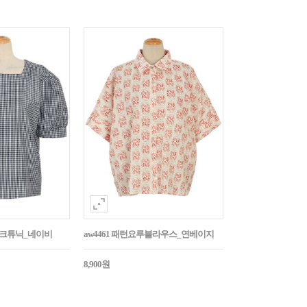
매체크튜닉_네이비
aw4461 패턴요루블라우스_연베이지
8,900원