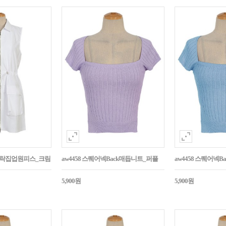
바스락집업원피스_크림
aw4458 스퀘어넥Back매듭니트_퍼플
aw4458 스퀘어넥
5,900원
5,900원