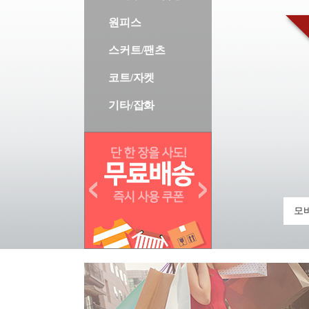
원피스
스커트/팬츠
코트/자켓
기타/잡화
모바