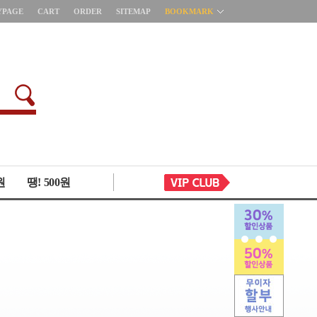
YPAGE
CART
ORDER
SITEMAP
BOOKMARK
원
땡! 500원