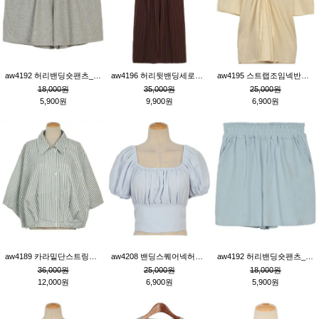
aw4192 허리밴딩숏팬츠_그레이
aw4196 허리뒷밴딩세로줄핀턱와이드팬츠_브라운
aw4195 스트랩조임넥반소매블라우스_연베이지
18,000원
35,000원
25,000원
5,900원
9,900원
6,900원
aw4189 카라밑단스트링세로줄오버핏블라우스_크림
aw4208 밴딩스퀘어넥허리뒷트임블라우스_블루
aw4192 허리밴딩숏팬츠_블루
36,000원
25,000원
18,000원
12,000원
6,900원
5,900원