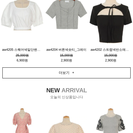
aw4205 스퀘어넥밑단밴딩숏블라우스_크림
aw4204 버튼넥숏티_그레이
aw4202 스트랩넥반소매숏티_블랙
25,000원
15,000원
15,000원
6,900원
2,900원
2,900원
더보기 +
NEW
ARRIVAL
오늘의 신상품입니다