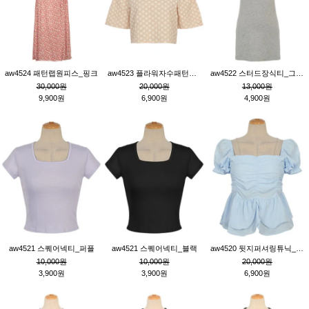
aw4524 패턴랩원피스_핑크
aw4523 플라워자수패턴튜닉_베이지
aw4522 스터드장식티_그레이
30,000원
20,000원
13,000원
9,900원
6,900원
4,900원
aw4521 스퀘어넥티_퍼플
aw4521 스퀘어넥티_블랙
aw4520 뒷지퍼셔링튜닉_블루
10,000원
10,000원
20,000원
3,900원
3,900원
6,900원