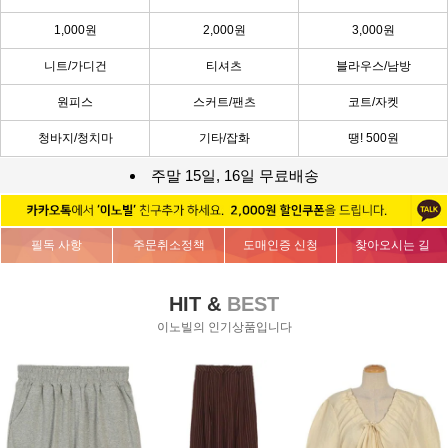
1,000원
2,000원
3,000원
니트/가디건
티셔츠
블라우스/남방
원피스
스커트/팬츠
코트/자켓
청바지/청치마
기타/잡화
땡! 500원
주말 15일, 16일 무료배송
필독 사항
주문취소정책
도매인증 신청
찾아오시는 길
HIT &
BEST
이노빌의 인기상품입니다