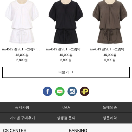
aw4519 끈SET나그랑박시티_크림
aw4519 끈SET나그랑박시티_블랙
aw4519 끈SET나그랑박시티_브라운
15,000원
15,000원
15,000원
5,900원
5,900원
5,900원
더보기 +
공지사항
Q&A
도매인증
이노빌 구매후기
상생점 문의
방문예약
CS CENTER
BANKING