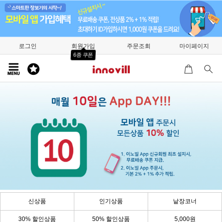
로그인
회원가입
주문조회
마이페이지
6종 쿠폰
신상품
인기상품
낱장코너
30% 할인상품
50% 할인상품
5,000원