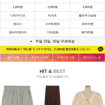
1,000원
2,000원
3,000원
니트/가디건
티셔츠
블라우스/남방
원피스
스커트/팬츠
코트/자켓
청바지/청치마
기타/잡화
땡! 500원
주말 15일, 16일 무료배송
필독 사항
주문취소정책
도매인증 신청
찾아오시는 길
HIT &
BEST
이노빌의 인기상품입니다