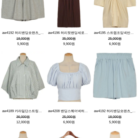
aw4192 허리밴딩숏팬츠_그레이
aw4196 허리뒷밴딩세로줄핀턱와이드팬츠_브라운
aw4195 스트랩조임넥반소매블라우스_연베이지
18,000원
35,000원
25,000원
5,900원
9,900원
6,900원
aw4189 카라밑단스트링세로줄오버핏블라우스_크림
aw4208 밴딩스퀘어넥허리뒷트임블라우스_블루
aw4192 허리밴딩숏팬츠_블루
36,000원
25,000원
18,000원
12,000원
6,900원
5,900원