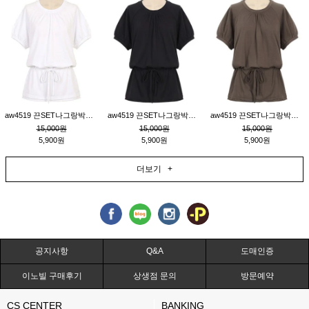
aw4519 끈SET나그랑박시티_크림
aw4519 끈SET나그랑박시티_블랙
aw4519 끈SET나그랑박시티_브라운
15,000원
15,000원
15,000원
5,900원
5,900원
5,900원
더보기 +
공지사항
Q&A
도매인증
이노빌 구매후기
상생점 문의
방문예약
CS CENTER
BANKING