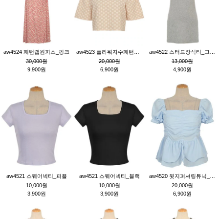
aw4524 패턴랩원피스_핑크
aw4523 플라워자수패턴튜닉_베이지
aw4522 스터드장식티_그레이
30,000원
20,000원
13,000원
9,900원
6,900원
4,900원
aw4521 스퀘어넥티_퍼플
aw4521 스퀘어넥티_블랙
aw4520 뒷지퍼셔링튜닉_블루
10,000원
10,000원
20,000원
3,900원
3,900원
6,900원