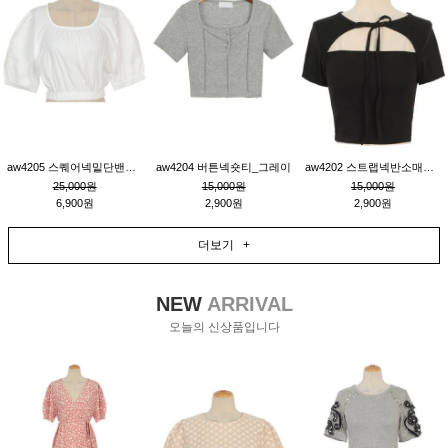
aw4205 스퀘어넥밑단밴딩숏블라우스_크림
aw4204 버튼넥숏티_그레이
aw4202 스트랩넥반소매숏티_블랙
25,000원
15,000원
15,000원
6,900원
2,900원
2,900원
더보기 +
NEW
ARRIVAL
오늘의 신상품입니다