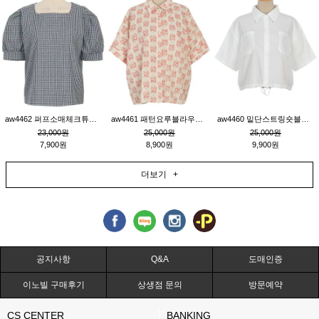
aw4462 퍼프소매체크튜닉_네이비
aw4461 패턴요루블라우스_연베이지
aw4460 밑단스트링숏블라우스_크림
23,000원
25,000원
25,000원
7,900원
8,900원
9,900원
더보기 +
공지사항
Q&A
도매인증
이노빌 구매후기
상생점 문의
방문예약
CS CENTER
BANKING