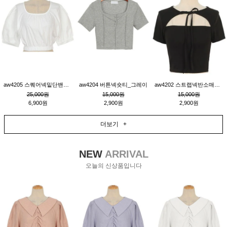
aw4205 스퀘어넥밑단밴딩숏블라우스_크림
aw4204 버튼넥숏티_그레이
aw4202 스트랩넥반소매숏티_블랙
25,000원
15,000원
15,000원
6,900원
2,900원
2,900원
더보기 +
NEW
ARRIVAL
오늘의 신상품입니다