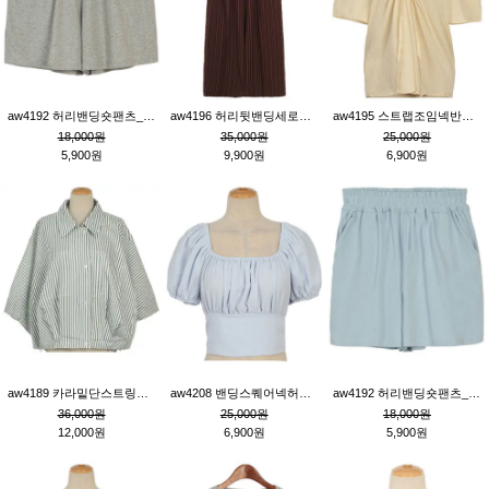
aw4192 허리밴딩숏팬츠_그레이
aw4196 허리뒷밴딩세로줄핀턱와이드팬츠_브라운
aw4195 스트랩조임넥반소매블라우스_연베이지
18,000원
35,000원
25,000원
5,900원
9,900원
6,900원
aw4189 카라밑단스트링세로줄오버핏블라우스_크림
aw4208 밴딩스퀘어넥허리뒷트임블라우스_블루
aw4192 허리밴딩숏팬츠_블루
36,000원
25,000원
18,000원
12,000원
6,900원
5,900원