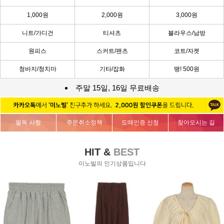
1,000원
2,000원
3,000원
니트/가디건
티셔츠
블라우스/남방
원피스
스커트/팬츠
코트/자켓
청바지/청치마
기타/잡화
땡! 500원
주말 15일, 16일 무료배송
필독 사항
주문취소정책
도매인증 신청
찾아오시는 길
HIT &
BEST
이노빌의 인기상품입니다