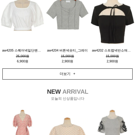
aw4205 스퀘어넥밑단밴딩숏블라우스_크림
aw4204 버튼넥숏티_그레이
aw4202 스트랩넥반소매숏티_블랙
25,000원
15,000원
15,000원
6,900원
2,900원
2,900원
더보기 +
NEW
ARRIVAL
오늘의 신상품입니다