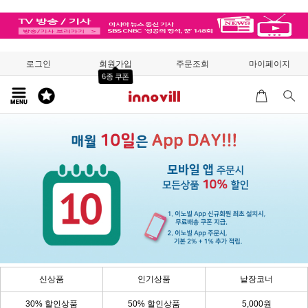
로그인
회원가입
주문조회
마이페이지
6종 쿠폰
신상품
인기상품
낱장코너
30% 할인상품
50% 할인상품
5,000원