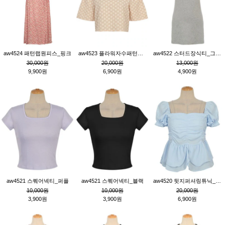
aw4524 패턴랩원피스_핑크
aw4523 플라워자수패턴튜닉_베이지
aw4522 스터드장식티_그레이
30,000원
20,000원
13,000원
9,900원
6,900원
4,900원
aw4521 스퀘어넥티_퍼플
aw4521 스퀘어넥티_블랙
aw4520 뒷지퍼셔링튜닉_블루
10,000원
10,000원
20,000원
3,900원
3,900원
6,900원