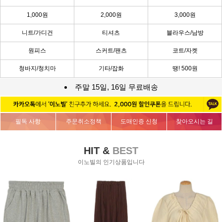
1,000원
2,000원
3,000원
니트/가디건
티셔츠
블라우스/남방
원피스
스커트/팬츠
코트/자켓
청바지/청치마
기타/잡화
땡! 500원
주말 15일, 16일 무료배송
필독 사항
주문취소정책
도매인증 신청
찾아오시는 길
HIT &
BEST
이노빌의 인기상품입니다