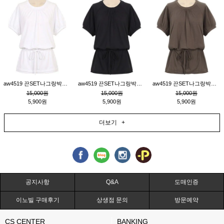
aw4519 끈SET나그랑박시티_크림
aw4519 끈SET나그랑박시티_블랙
aw4519 끈SET나그랑박시티_브라운
15,000원
15,000원
15,000원
5,900원
5,900원
5,900원
더보기 +
공지사항
Q&A
도매인증
이노빌 구매후기
상생점 문의
방문예약
CS CENTER
BANKING