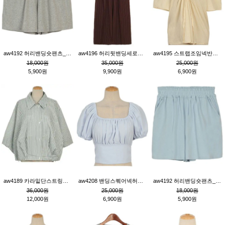
aw4192 허리밴딩숏팬츠_그레이
aw4196 허리뒷밴딩세로줄핀턱와이드팬츠_브라운
aw4195 스트랩조임넥반소매블라우스_연베이지
18,000원
35,000원
25,000원
5,900원
9,900원
6,900원
aw4189 카라밑단스트링세로줄오버핏블라우스_크림
aw4208 밴딩스퀘어넥허리뒷트임블라우스_블루
aw4192 허리밴딩숏팬츠_블루
36,000원
25,000원
18,000원
12,000원
6,900원
5,900원