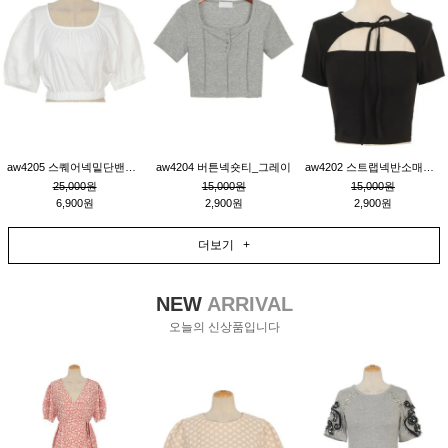
aw4205 스퀘어넥밑단밴딩숏블라우스_크림
aw4204 버튼넥숏티_그레이
aw4202 스트랩넥반소매숏티_블랙
25,000원
15,000원
15,000원
6,900원
2,900원
2,900원
더보기 +
NEW
ARRIVAL
오늘의 신상품입니다