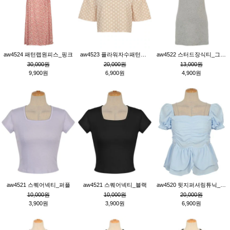
aw4524 패턴랩원피스_핑크
aw4523 플라워자수패턴튜닉_베이지
aw4522 스터드장식티_그레이
30,000원
20,000원
13,000원
9,900원
6,900원
4,900원
aw4521 스퀘어넥티_퍼플
aw4521 스퀘어넥티_블랙
aw4520 뒷지퍼셔링튜닉_블루
10,000원
10,000원
20,000원
3,900원
3,900원
6,900원