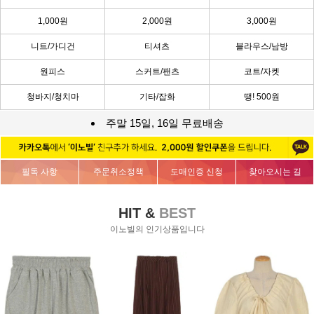
1,000원
2,000원
3,000원
니트/가디건
티셔츠
블라우스/남방
원피스
스커트/팬츠
코트/자켓
청바지/청치마
기타/잡화
땡! 500원
주말 15일, 16일 무료배송
필독 사항
주문취소정책
도매인증 신청
찾아오시는 길
HIT &
BEST
이노빌의 인기상품입니다