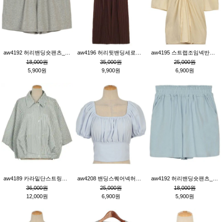
aw4192 허리밴딩숏팬츠_그레이
aw4196 허리뒷밴딩세로줄핀턱와이드팬츠_브라운
aw4195 스트랩조임넥반소매블라우스_연베이지
18,000원
35,000원
25,000원
5,900원
9,900원
6,900원
aw4189 카라밑단스트링세로줄오버핏블라우스_크림
aw4208 밴딩스퀘어넥허리뒷트임블라우스_블루
aw4192 허리밴딩숏팬츠_블루
36,000원
25,000원
18,000원
12,000원
6,900원
5,900원