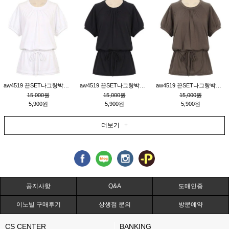
aw4519 끈SET나그랑박시티_크림
aw4519 끈SET나그랑박시티_블랙
aw4519 끈SET나그랑박시티_브라운
15,000원
15,000원
15,000원
5,900원
5,900원
5,900원
더보기 +
공지사항
Q&A
도매인증
이노빌 구매후기
상생점 문의
방문예약
CS CENTER
BANKING