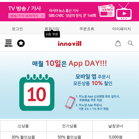
로그인
회원가입
주문조회
마이페이지
6종 쿠폰
신상품
인기상품
낱장코너
30% 할인상품
50% 할인상품
5,000원