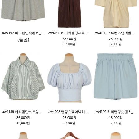
aw4192 허리밴딩숏팬츠_그레이
aw4196 허리뒷밴딩세로줄핀턱와이드팬츠_브라운
aw4195 스트랩조임넥반소매블라우스_연베이지
(품절)
35,000원
25,000원
9,900원
6,900원
aw4189 카라밑단스트링세로줄오버핏블라우스_크림
aw4208 밴딩스퀘어넥허리뒷트임블라우스_블루
aw4192 허리밴딩숏팬츠_블루
36,000원
25,000원
18,000원
12,000원
6,900원
5,900원