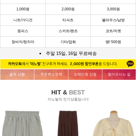
1,000원
2,000원
3,000원
니트/가디건
티셔츠
블라우스/남방
원피스
스커트/팬츠
코트/자켓
청바지/청치마
기타/잡화
땡! 500원
주말 15일, 16일 무료배송
필독 사항
주문취소정책
도매인증 신청
찾아오시는 길
HIT &
BEST
이노빌의 인기상품입니다