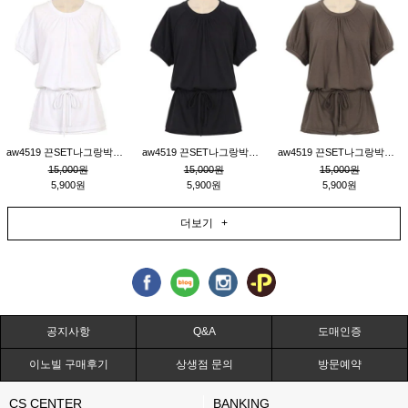
aw4519 끈SET나그랑박시티_크림
aw4519 끈SET나그랑박시티_블랙
aw4519 끈SET나그랑박시티_브라운
15,000원
15,000원
15,000원
5,900원
5,900원
5,900원
더보기 +
공지사항
Q&A
도매인증
이노빌 구매후기
상생점 문의
방문예약
CS CENTER
BANKING