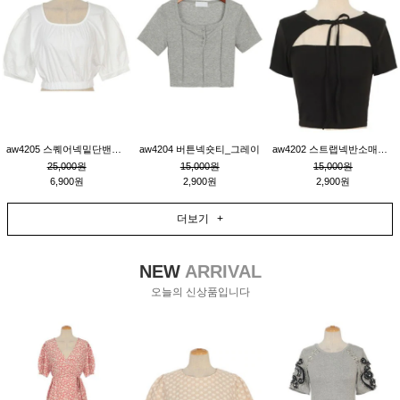
aw4205 스퀘어넥밑단밴딩숏블라우스_크림
aw4204 버튼넥숏티_그레이
aw4202 스트랩넥반소매숏티_블랙
25,000원
15,000원
15,000원
6,900원
2,900원
2,900원
더보기 +
NEW
ARRIVAL
오늘의 신상품입니다