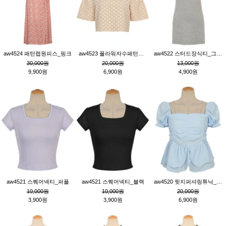
aw4524 패턴랩원피스_핑크
aw4523 플라워자수패턴튜닉_베이지
aw4522 스터드장식티_그레이
30,000원
20,000원
13,000원
9,900원
6,900원
4,900원
aw4521 스퀘어넥티_퍼플
aw4521 스퀘어넥티_블랙
aw4520 뒷지퍼셔링튜닉_블루
10,000원
10,000원
20,000원
3,900원
3,900원
6,900원