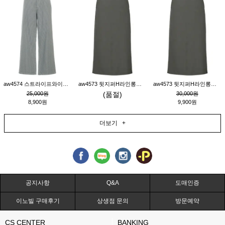
aw4574 스트라이프와이드팬츠_챠콜M
aw4573 뒷지퍼H라인롱스커트_연고동M
aw4573 뒷지퍼H라인롱스커트_연고동S
25,000원
(품절)
30,000원
8,900원
9,900원
더보기 +
공지사항
Q&A
도매인증
이노빌 구매후기
상생점 문의
방문예약
CS CENTER
BANKING