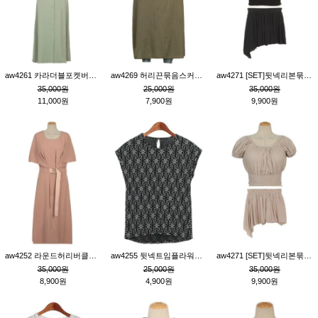
aw4261 카라더블포켓버튼원피스_카키
aw4269 허리끈묶음스커트_카키
aw4271 [SET]뒷넥리본묶음부분밴딩숏블라우스&허리밴딩스커트팬츠_블랙
35,000원
25,000원
35,000원
11,000원
7,900원
9,900원
aw4252 라운드허리버클원피스_핑크
aw4255 뒷넥트임플라워패턴티_블랙
aw4271 [SET]뒷넥리본묶음부분밴딩숏블라우스&허리밴딩스커트팬츠_베이지
35,000원
25,000원
35,000원
8,900원
4,900원
9,900원