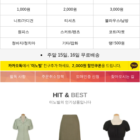
1,000원
2,000원
3,000원
니트/가디건
티셔츠
블라우스/남방
원피스
스커트/팬츠
코트/자켓
청바지/청치마
기타/잡화
땡! 500원
주말 15일, 16일 무료배송
필독 사항
주문취소정책
도매인증 신청
찾아오시는 길
HIT &
BEST
이노빌의 인기상품입니다