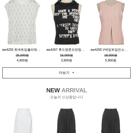
aw4255 뒷넥트임플라워패턴티_크림
aw4267 후드영문프린팅민소매티_블랙
aw4265 V넥앞트임민소매티블라우스_핑크
25,000원
15,000원
18,000원
4,900원
3,900원
5,900원
더보기 +
NEW
ARRIVAL
오늘의 신상품입니다