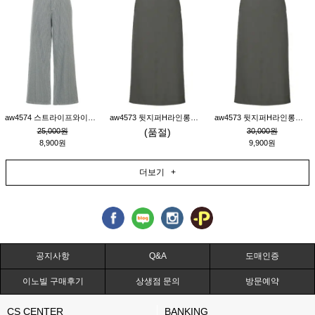
aw4574 스트라이프와이드팬츠_챠콜M
aw4573 뒷지퍼H라인롱스커트_연고동M
aw4573 뒷지퍼H라인롱스커트_연고동S
25,000원
(품절)
30,000원
8,900원
9,900원
더보기 +
공지사항
Q&A
도매인증
이노빌 구매후기
상생점 문의
방문예약
CS CENTER
BANKING