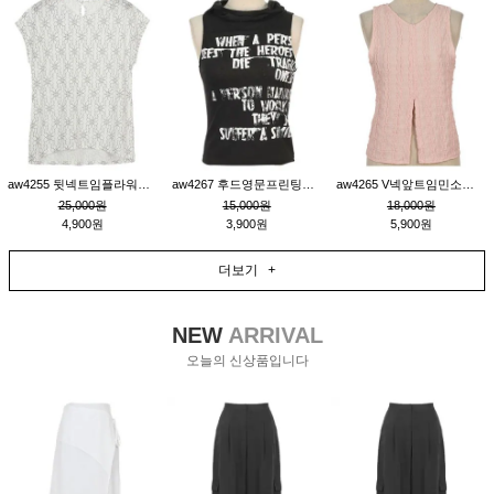
aw4255 뒷넥트임플라워패턴티_크림
aw4267 후드영문프린팅민소매티_블랙
aw4265 V넥앞트임민소매티블라우스_핑크
25,000원
15,000원
18,000원
4,900원
3,900원
5,900원
더보기 +
NEW
ARRIVAL
오늘의 신상품입니다