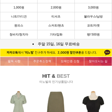
1,000원
2,000원
3,000원
니트/가디건
티셔츠
블라우스/남방
원피스
스커트/팬츠
코트/자켓
청바지/청치마
기타/잡화
땡! 500원
주말 15일, 16일 무료배송
필독 사항
주문취소정책
도매인증 신청
찾아오시는 길
HIT &
BEST
이노빌의 인기상품입니다