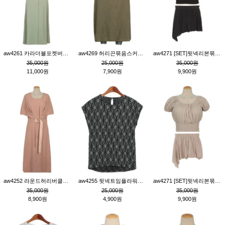
aw4261 카라더블포켓버튼원피스_카키
aw4269 허리끈묶음스커트_카키
aw4271 [SET]뒷넥리본묶음부분밴딩숏블라우스&허리밴딩스커트팬츠_블랙
35,000원
25,000원
35,000원
11,000원
7,900원
9,900원
aw4252 라운드허리버클원피스_핑크
aw4255 뒷넥트임플라워패턴티_블랙
aw4271 [SET]뒷넥리본묶음부분밴딩숏블라우스&허리밴딩스커트팬츠_베이지
35,000원
25,000원
35,000원
8,900원
4,900원
9,900원