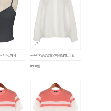
트나시티_먹색
aw4453 밑단언발오버핏남방_크림
8,900원