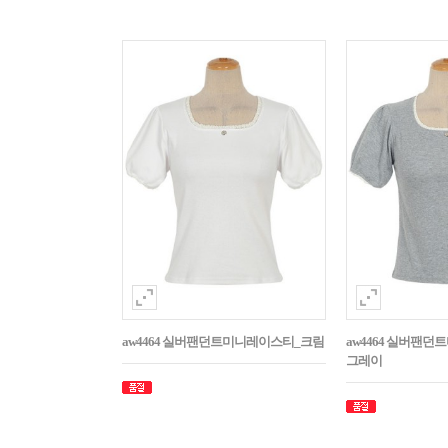
aw4464 실버팬던트미니레이스티_크림
aw4464 실버팬
그레이