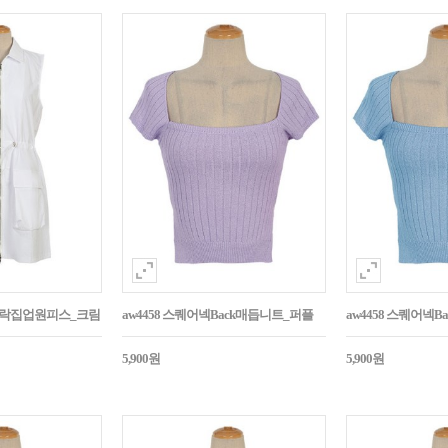
바스락집업원피스_크림
aw4458 스퀘어넥Back매듭니트_퍼플
aw4458 스퀘어넥
5,900원
5,900원