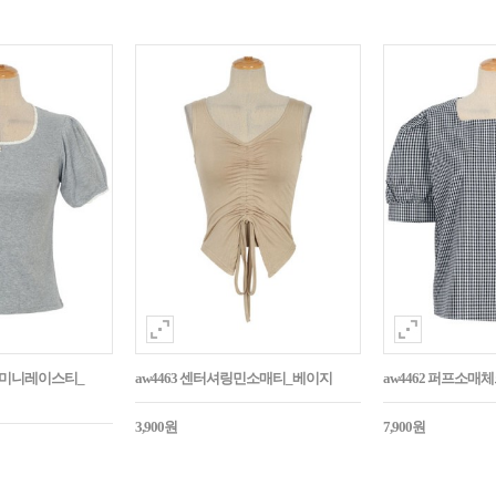
던트미니레이스티_
aw4463 센터셔링민소매티_베이지
aw4462 퍼프소
3,900원
7,900원