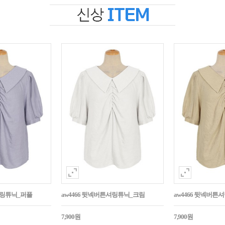
셔링튜닉_퍼플
aw4466 뒷넥버튼셔링튜닉_크림
aw4466 뒷넥버
7,900원
7,900원