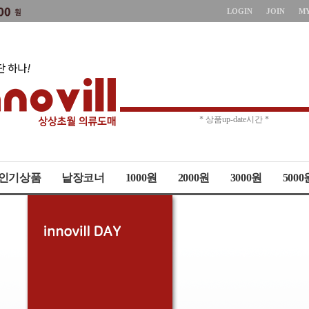
LOGIN
JOIN
M
* 상품up-date시간 *
* 주문취소 제한 *
인기상품
낱장코너
1000원
2000원
3000원
5000