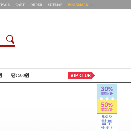
YPAGE
CART
ORDER
SITEMAP
BOOKMARK
원
땡! 500원