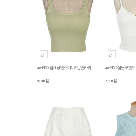
aw4455 캡내장민소매니트_연카키
aw4454 접단포인
5,900원
2,200원