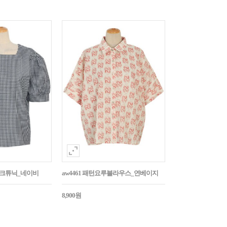
매체크튜닉_네이비
aw4461 패턴요루블라우스_연베이지
8,900원