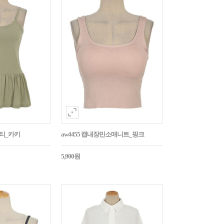
시티_카키
aw4455 캡내장민소매니트_핑크
5,900원