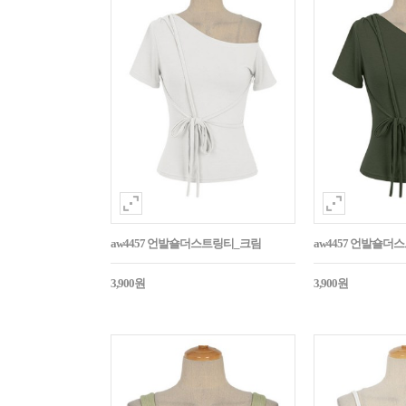
aw4457 언발숄더스트링티_크림
aw4457 언발숄
3,900원
3,900원