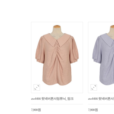
aw4466 뒷넥버튼셔링튜닉_핑크
aw4466 뒷넥버튼
7,900원
7,900원