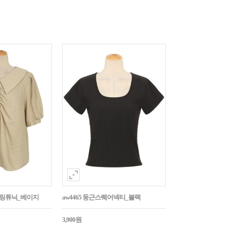
튼셔링튜닉_베이지
aw4465 둥근스퀘어넥티_블랙
3,900원