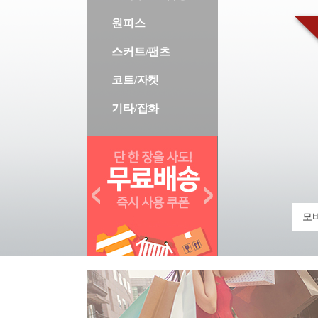
원피스
스커트/팬츠
코트/자켓
기타/잡화
모바