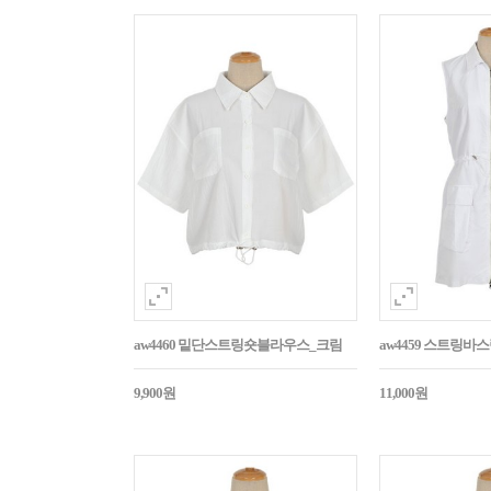
aw4460 밑단스트링숏블라우스_크림
aw4459 스트링
9,900원
11,000원