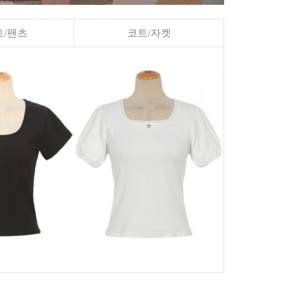
/팬츠
코트/자켓