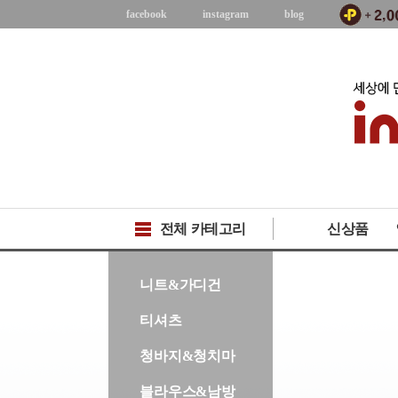
facebook
instagram
blog
전체 카테고리
신상품
-->
니트&가디건
티셔츠
청바지&청치마
블라우스&남방