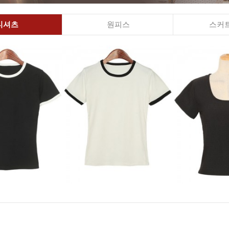
티셔츠
원피스
스커트