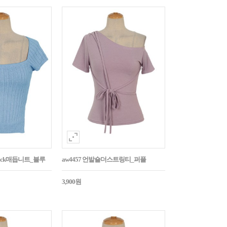
Back매듭니트_블루
aw4457 언발숄더스트링티_퍼플
3,900원