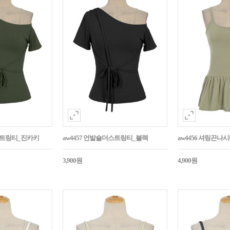
더스트링티_진카키
aw4457 언발숄더스트링티_블랙
aw4456 셔링끈나
3,900원
4,900원